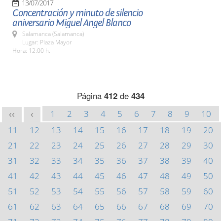
13/07/2017
Concentración y minuto de silencio
aniversario Miguel Angel Blanco
Salamanca (Salamanca)
Lugar: Plaza Mayor
Hora: 12:00 h.
Página
412
de
434
1
2
3
4
5
6
7
8
9
10
<<
<
11
12
13
14
15
16
17
18
19
20
21
22
23
24
25
26
27
28
29
30
31
32
33
34
35
36
37
38
39
40
41
42
43
44
45
46
47
48
49
50
51
52
53
54
55
56
57
58
59
60
61
62
63
64
65
66
67
68
69
70