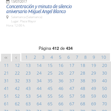
13/07/2017
Concentración y minuto de silencio
aniversario Miguel Angel Blanco
Salamanca (Salamanca)
Lugar: Plaza Mayor
Hora: 12:00 h.
Página
412
de
434
1
2
3
4
5
6
7
8
9
10
<<
<
11
12
13
14
15
16
17
18
19
20
21
22
23
24
25
26
27
28
29
30
31
32
33
34
35
36
37
38
39
40
41
42
43
44
45
46
47
48
49
50
51
52
53
54
55
56
57
58
59
60
61
62
63
64
65
66
67
68
69
70