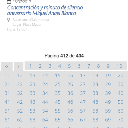
13/07/2017
Concentración y minuto de silencio
aniversario Miguel Angel Blanco
Salamanca (Salamanca)
Lugar: Plaza Mayor
Hora: 12:00 h.
Página
412
de
434
1
2
3
4
5
6
7
8
9
10
<<
<
11
12
13
14
15
16
17
18
19
20
21
22
23
24
25
26
27
28
29
30
31
32
33
34
35
36
37
38
39
40
41
42
43
44
45
46
47
48
49
50
51
52
53
54
55
56
57
58
59
60
61
62
63
64
65
66
67
68
69
70