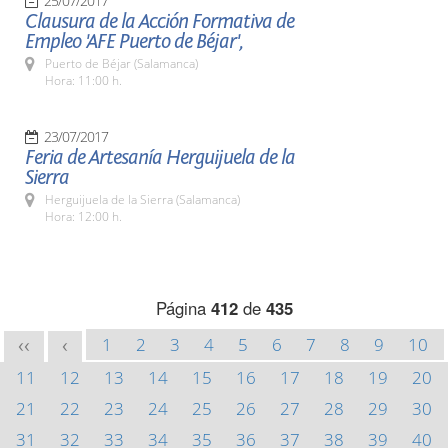
25/07/2017
Clausura de la Acción Formativa de
Empleo 'AFE Puerto de Béjar',
Puerto de Béjar (Salamanca)
Hora: 11:00 h.
23/07/2017
Feria de Artesanía Herguijuela de la
Sierra
Herguijuela de la Sierra (Salamanca)
Hora: 12:00 h.
Página
412
de
435
1
2
3
4
5
6
7
8
9
10
<<
<
11
12
13
14
15
16
17
18
19
20
21
22
23
24
25
26
27
28
29
30
31
32
33
34
35
36
37
38
39
40