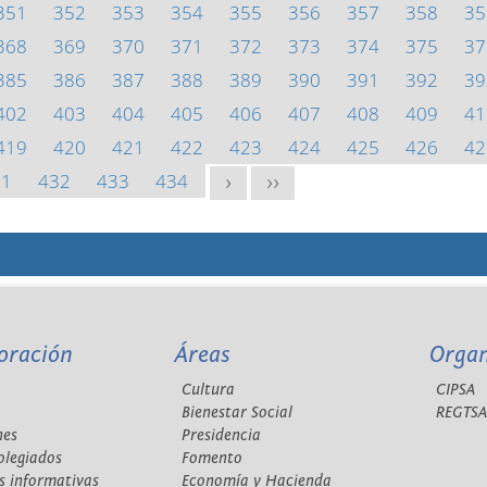
351
352
353
354
355
356
357
358
35
368
369
370
371
372
373
374
375
37
385
386
387
388
389
390
391
392
39
402
403
404
405
406
407
408
409
41
419
420
421
422
423
424
425
426
42
31
432
433
434
>
>>
oración
Áreas
Orga
Cultura
CIPSA
Bienestar Social
REGTS
nes
Presidencia
olegiados
Fomento
s informativas
Economía y Hacienda