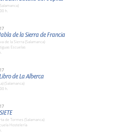
(Salamanca)
00 h.
17
Habla de la Sierra de Francia
a de la Sierra (Salamanca)
tiguas Escuelas
h.
17
 Libro de La Alberca
La) (Salamanca)
00 h.
17
SIETE
rta de Tormes (Salamanca)
cuela Hostelería
h.