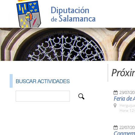
Próxi
BUSCAR ACTIVIDADES
23/07/20
Feria de 
Herguijue
Hora: 12:
22/07/20
Conmemor