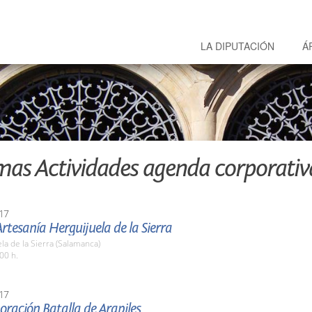
LA DIPUTACIÓN
Á
mas Actividades agenda corporativ
17
Artesanía Herguijuela de la Sierra
la de la Sierra (Salamanca)
00 h.
17
ación Batalla de Arapiles