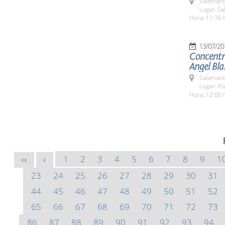
Salamanc
Lugar: Sa
Hora: 11:30 
13/07/20
Concentra
Angel Bl
Salamanc
Lugar: Pl
Hora: 12:00 
1
2
3
4
5
6
7
8
9
1
<<
<
23
24
25
26
27
28
29
30
31
44
45
46
47
48
49
50
51
52
65
66
67
68
69
70
71
72
73
86
87
88
89
90
91
92
93
94