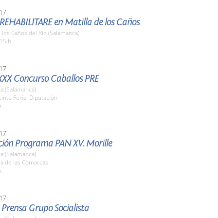
17
 REHABILITARE en Matilla de los Caños
e los Caños del Río (Salamanca)
15 h.
17
XXX Concurso Caballos PRE
a (Salamanca)
cinto Ferial Diputación
h.
17
ción Programa PAN XV. Morille
a (Salamanca)
la de las Comarcas
h.
17
 Prensa Grupo Socialista