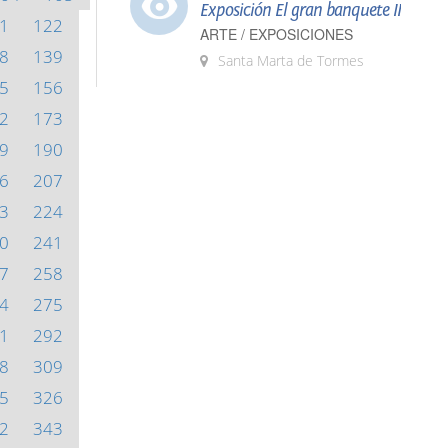
Exposición El gran banquete II
1
122
ARTE / EXPOSICIONES
8
139
Santa Marta de Tormes
5
156
2
173
9
190
6
207
3
224
0
241
7
258
4
275
1
292
8
309
5
326
2
343