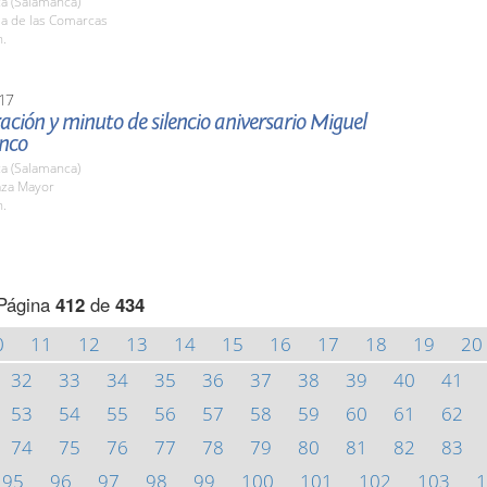
a (Salamanca)
la de las Comarcas
h.
17
ción y minuto de silencio aniversario Miguel
anco
a (Salamanca)
aza Mayor
h.
Página
412
de
434
0
11
12
13
14
15
16
17
18
19
20
32
33
34
35
36
37
38
39
40
41
53
54
55
56
57
58
59
60
61
62
74
75
76
77
78
79
80
81
82
83
95
96
97
98
99
100
101
102
103
1