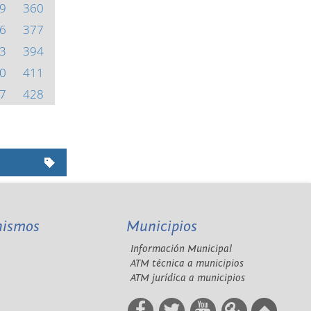
9
360
6
377
3
394
0
411
7
428
nismos
Municipios
Información Municipal
A
ATM técnica a municipios
ATM jurídica a municipios