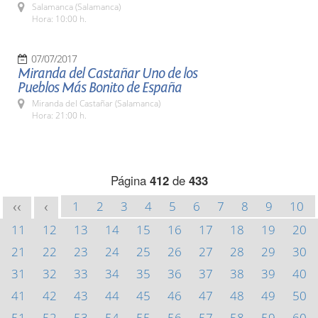
Salamanca (Salamanca)
Hora: 10:00 h.
07/07/2017
Miranda del Castañar Uno de los
Pueblos Más Bonito de España
Miranda del Castañar (Salamanca)
Hora: 21:00 h.
Página
412
de
433
1
2
3
4
5
6
7
8
9
10
<<
<
11
12
13
14
15
16
17
18
19
20
21
22
23
24
25
26
27
28
29
30
31
32
33
34
35
36
37
38
39
40
41
42
43
44
45
46
47
48
49
50
51
52
53
54
55
56
57
58
59
60