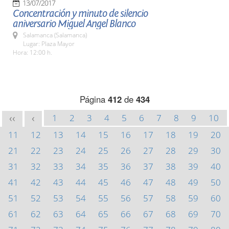
13/07/2017
Concentración y minuto de silencio
aniversario Miguel Angel Blanco
Salamanca (Salamanca)
Lugar: Plaza Mayor
Hora: 12:00 h.
Página
412
de
434
1
2
3
4
5
6
7
8
9
10
<<
<
11
12
13
14
15
16
17
18
19
20
21
22
23
24
25
26
27
28
29
30
31
32
33
34
35
36
37
38
39
40
41
42
43
44
45
46
47
48
49
50
51
52
53
54
55
56
57
58
59
60
61
62
63
64
65
66
67
68
69
70