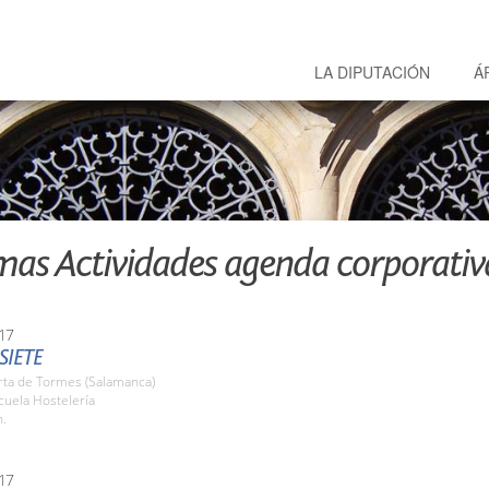
LA DIPUTACIÓN
Á
mas Actividades agenda corporativ
17
SIETE
rta de Tormes (Salamanca)
cuela Hostelería
h.
17