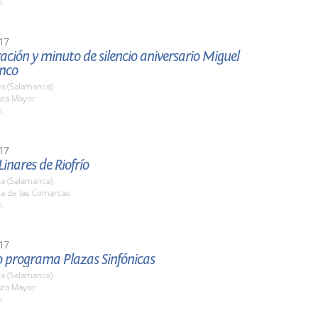
h.
17
ción y minuto de silencio aniversario Miguel
anco
a (Salamanca)
aza Mayor
h.
17
Linares de Riofrío
a (Salamanca)
la de las Comarcas
h.
17
o programa Plazas Sinfónicas
a (Salamanca)
aza Mayor
h.