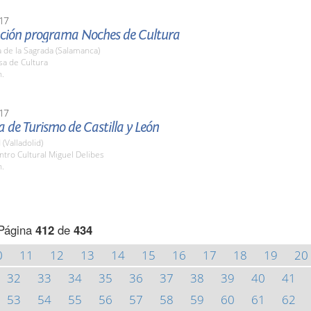
17
ción programa Noches de Cultura
 de la Sagrada (Salamanca)
sa de Cultura
h.
17
de Turismo de Castilla y León
 (Valladolid)
ntro Cultural Miguel Delibes
h.
Página
412
de
434
0
11
12
13
14
15
16
17
18
19
20
32
33
34
35
36
37
38
39
40
41
53
54
55
56
57
58
59
60
61
62