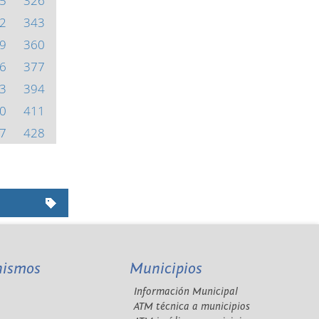
5
326
2
343
9
360
6
377
3
394
0
411
7
428
nismos
Municipios
Información Municipal
A
ATM técnica a municipios