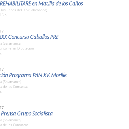
 REHABILITARE en Matilla de los Caños
e los Caños del Río (Salamanca)
15 h.
17
XXX Concurso Caballos PRE
a (Salamanca)
cinto Ferial Diputación
h.
17
ción Programa PAN XV. Morille
a (Salamanca)
la de las Comarcas
h.
17
 Prensa Grupo Socialista
a (Salamanca)
la de las Comarcas