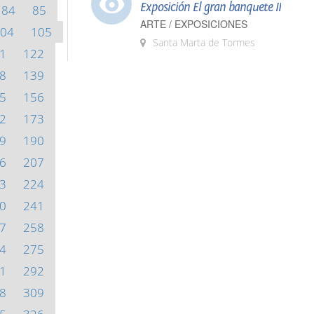
Exposición El gran banquete II
84
85
ARTE / EXPOSICIONES
04
105
Santa Marta de Tormes
1
122
8
139
5
156
2
173
9
190
6
207
3
224
0
241
7
258
4
275
1
292
8
309