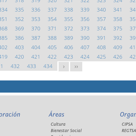
317
318
319
320
321
322
323
324
32
334
335
336
337
338
339
340
341
34
351
352
353
354
355
356
357
358
35
368
369
370
371
372
373
374
375
37
385
386
387
388
389
390
391
392
39
402
403
404
405
406
407
408
409
41
419
420
421
422
423
424
425
426
42
31
432
433
434
>
>>
oración
Áreas
Orga
Cultura
CIPSA
Bienestar Social
REGTS