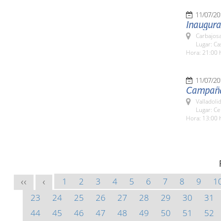
11/07/20
Inaugura
Carbajosa
Lugar: Ca
Hora: 21:00 
11/07/20
Campaña 
Valladolid
Lugar: Ce
Hora: 13:00 
1
2
3
4
5
6
7
8
9
1
<<
<
23
24
25
26
27
28
29
30
31
44
45
46
47
48
49
50
51
52