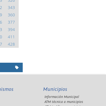
5
326
2
343
9
360
6
377
3
394
0
411
7
428
nismos
Municipios
Información Municipal
A
ATM técnica a municipios