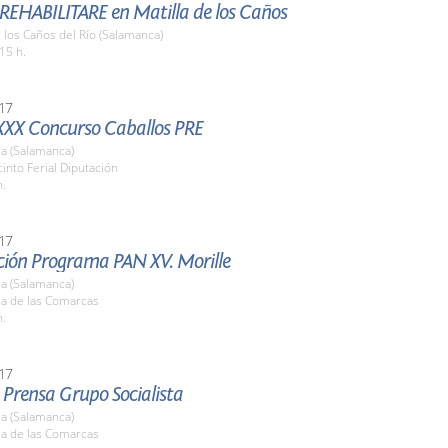
 REHABILITARE en Matilla de los Caños
e los Caños del Río (Salamanca)
15 h.
17
XXX Concurso Caballos PRE
a (Salamanca)
cinto Ferial Diputación
h.
17
ción Programa PAN XV. Morille
a (Salamanca)
la de las Comarcas
h.
17
 Prensa Grupo Socialista
a (Salamanca)
la de las Comarcas