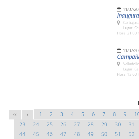
11/07/20
Inaugura
Carbajosa
Lugar: Ca
Hora: 21:00 
11/07/20
Campaña 
Valladolid
Lugar: Ce
Hora: 13:00 
1
2
3
4
5
6
7
8
9
1
<<
<
23
24
25
26
27
28
29
30
31
44
45
46
47
48
49
50
51
52