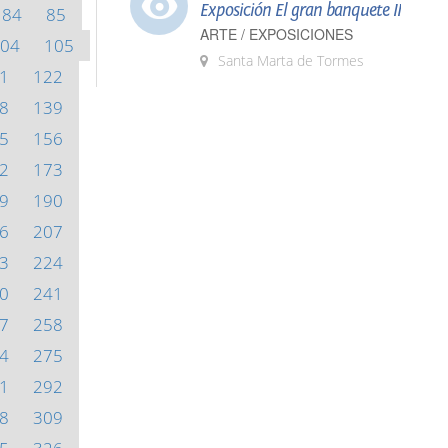
Exposición El gran banquete II
84
85
ARTE / EXPOSICIONES
04
105
Santa Marta de Tormes
1
122
8
139
5
156
2
173
9
190
6
207
3
224
0
241
7
258
4
275
1
292
8
309