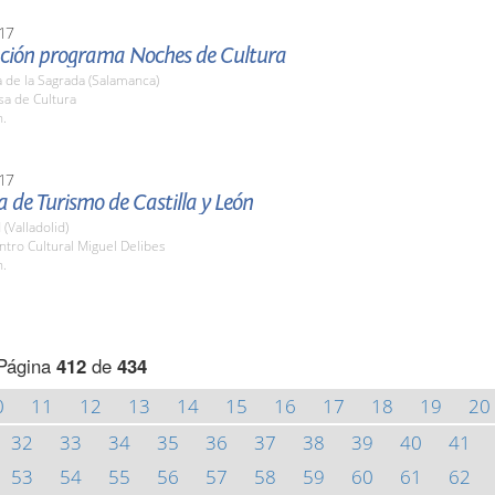
17
ción programa Noches de Cultura
 de la Sagrada (Salamanca)
sa de Cultura
h.
17
de Turismo de Castilla y León
 (Valladolid)
ntro Cultural Miguel Delibes
h.
Página
412
de
434
0
11
12
13
14
15
16
17
18
19
20
32
33
34
35
36
37
38
39
40
41
53
54
55
56
57
58
59
60
61
62