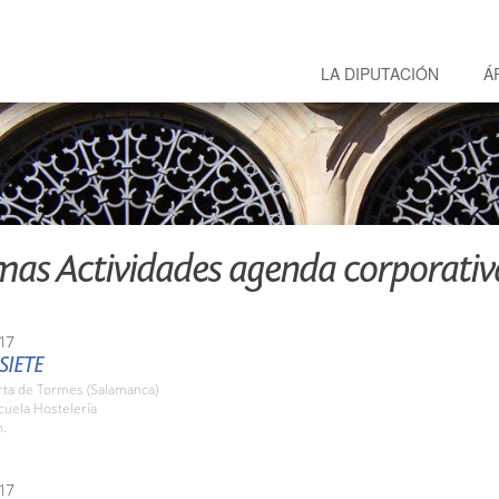
LA DIPUTACIÓN
Á
mas Actividades agenda corporativ
17
SIETE
rta de Tormes (Salamanca)
cuela Hostelería
h.
17