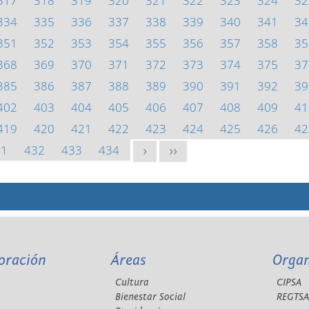
317
318
319
320
321
322
323
324
32
334
335
336
337
338
339
340
341
34
351
352
353
354
355
356
357
358
35
368
369
370
371
372
373
374
375
37
385
386
387
388
389
390
391
392
39
402
403
404
405
406
407
408
409
41
419
420
421
422
423
424
425
426
42
31
432
433
434
>
>>
oración
Áreas
Orga
Cultura
CIPSA
Bienestar Social
REGTS