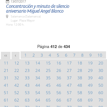
13/07/2017
Concentración y minuto de silencio
aniversario Miguel Angel Blanco
Salamanca (Salamanca)
Lugar: Plaza Mayor
Hora: 12:00 h.
Página
412
de
434
1
2
3
4
5
6
7
8
9
10
<<
<
11
12
13
14
15
16
17
18
19
20
21
22
23
24
25
26
27
28
29
30
31
32
33
34
35
36
37
38
39
40
41
42
43
44
45
46
47
48
49
50
51
52
53
54
55
56
57
58
59
60
61
62
63
64
65
66
67
68
69
70