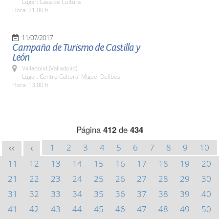
Lugar: Casa de Cultura
Hora: 21:00 h.
11/07/2017
Campaña de Turismo de Castilla y
León
Valladolid (Valladolid)
Lugar: Centro Cultural Miguel Delibes
Hora: 13:00 h.
Página
412
de
434
1
2
3
4
5
6
7
8
9
10
<<
<
11
12
13
14
15
16
17
18
19
20
21
22
23
24
25
26
27
28
29
30
31
32
33
34
35
36
37
38
39
40
41
42
43
44
45
46
47
48
49
50