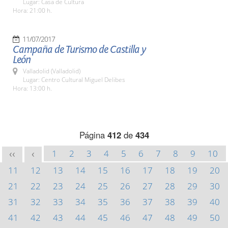
Lugar: Casa de Cultura
Hora: 21:00 h.
11/07/2017
Campaña de Turismo de Castilla y
León
Valladolid (Valladolid)
Lugar: Centro Cultural Miguel Delibes
Hora: 13:00 h.
Página
412
de
434
1
2
3
4
5
6
7
8
9
10
<<
<
11
12
13
14
15
16
17
18
19
20
21
22
23
24
25
26
27
28
29
30
31
32
33
34
35
36
37
38
39
40
41
42
43
44
45
46
47
48
49
50