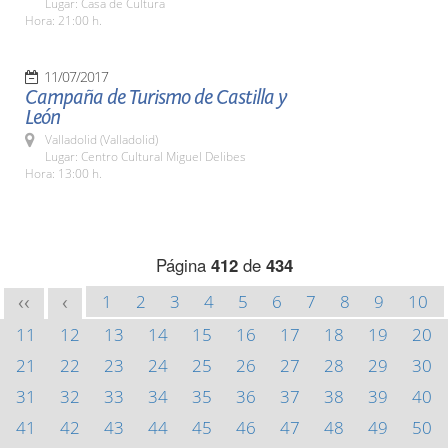
Lugar: Casa de Cultura
Hora: 21:00 h.
11/07/2017
Campaña de Turismo de Castilla y
León
Valladolid (Valladolid)
Lugar: Centro Cultural Miguel Delibes
Hora: 13:00 h.
Página
412
de
434
1
2
3
4
5
6
7
8
9
10
<<
<
11
12
13
14
15
16
17
18
19
20
21
22
23
24
25
26
27
28
29
30
31
32
33
34
35
36
37
38
39
40
41
42
43
44
45
46
47
48
49
50