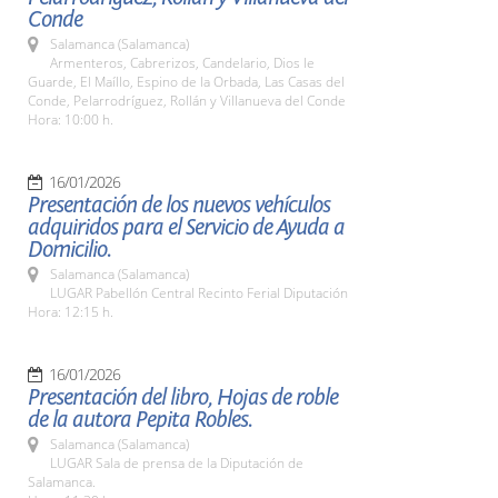
Conde
Salamanca (Salamanca)
Armenteros, Cabrerizos, Candelario, Dios le
Guarde, El Maíllo, Espino de la Orbada, Las Casas del
Conde, Pelarrodríguez, Rollán y Villanueva del Conde
Hora: 10:00 h.
16/01/2026
Presentación de los nuevos vehículos
adquiridos para el Servicio de Ayuda a
Domicilio.
Salamanca (Salamanca)
LUGAR Pabellón Central Recinto Ferial Diputación
Hora: 12:15 h.
16/01/2026
Presentación del libro, Hojas de roble
de la autora Pepita Robles.
Salamanca (Salamanca)
LUGAR Sala de prensa de la Diputación de
Salamanca.