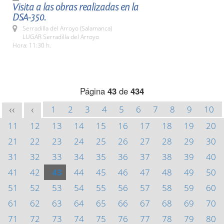
Visita a las obras realizadas en la
DSA-350.
Serradilla del Arroyo (Salamanca)
LUGAR Serradilla del Arroyo
Hora: 11:30 h.
Página
43
de
434
1
2
3
4
5
6
7
8
9
10
<<
<
11
12
13
14
15
16
17
18
19
20
21
22
23
24
25
26
27
28
29
30
31
32
33
34
35
36
37
38
39
40
41
42
43
44
45
46
47
48
49
50
51
52
53
54
55
56
57
58
59
60
61
62
63
64
65
66
67
68
69
70
71
72
73
74
75
76
77
78
79
80