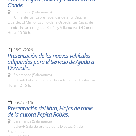
Conde
Salamanca (Salamanca)
Armenteros, Cabrerizos, Candelario, Dios le
Guarde, El Maíllo, Espino de la Orbada, Las Casas del
Conde, Pelarrodríguez, Rollán y Villanueva del Conde
Hora: 10:00 h.
16/01/2026
Presentación de los nuevos vehículos
adquiridos para el Servicio de Ayuda a
Domicilio.
Salamanca (Salamanca)
LUGAR Pabellón Central Recinto Ferial Diputación
Hora: 12:15 h.
16/01/2026
Presentación del libro, Hojas de roble
de la autora Pepita Robles.
Salamanca (Salamanca)
LUGAR Sala de prensa de la Diputación de
Salamanca.