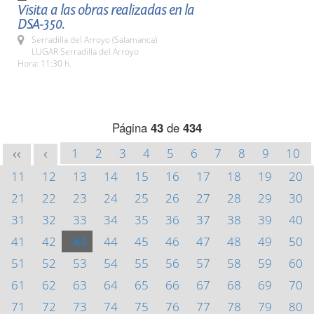
Visita a las obras realizadas en la
DSA-350.
Serradilla del Arroyo (Salamanca)
LUGAR Serradilla del Arroyo
Hora: 11:30 h.
Página
43
de
434
1
2
3
4
5
6
7
8
9
10
<<
<
11
12
13
14
15
16
17
18
19
20
21
22
23
24
25
26
27
28
29
30
31
32
33
34
35
36
37
38
39
40
41
42
43
44
45
46
47
48
49
50
51
52
53
54
55
56
57
58
59
60
61
62
63
64
65
66
67
68
69
70
71
72
73
74
75
76
77
78
79
80