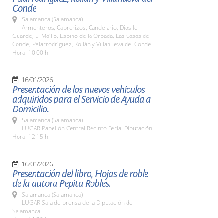
Conde
Salamanca (Salamanca)
Armenteros, Cabrerizos, Candelario, Dios le
Guarde, El Maíllo, Espino de la Orbada, Las Casas del
Conde, Pelarrodríguez, Rollán y Villanueva del Conde
Hora: 10:00 h.
16/01/2026
Presentación de los nuevos vehículos
adquiridos para el Servicio de Ayuda a
Domicilio.
Salamanca (Salamanca)
LUGAR Pabellón Central Recinto Ferial Diputación
Hora: 12:15 h.
16/01/2026
Presentación del libro, Hojas de roble
de la autora Pepita Robles.
Salamanca (Salamanca)
LUGAR Sala de prensa de la Diputación de
Salamanca.