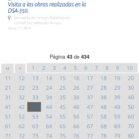
Visita a las obras realizadas en la
DSA-350.
Serradilla del Arroyo (Salamanca)
LUGAR Serradilla del Arroyo
Hora: 11:30 h.
Página
43
de
434
1
2
3
4
5
6
7
8
9
10
<<
<
11
12
13
14
15
16
17
18
19
20
21
22
23
24
25
26
27
28
29
30
31
32
33
34
35
36
37
38
39
40
41
42
43
44
45
46
47
48
49
50
51
52
53
54
55
56
57
58
59
60
61
62
63
64
65
66
67
68
69
70
71
72
73
74
75
76
77
78
79
80