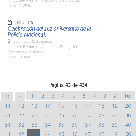
LUGAR Ayuntamiento de Ciudad Rodrigo
Hora: 11:00 h.
13/01/2026
Celebración del 202 aniversario de la
Policía Nacional.
Salamanca (Salamanca)
LUGAR Salón de Actos de la Delegación de
Economía y Hacienda.
Hora: 10,00 h.
Página
43
de
434
1
2
3
4
5
6
7
8
9
10
<<
<
11
12
13
14
15
16
17
18
19
20
21
22
23
24
25
26
27
28
29
30
31
32
33
34
35
36
37
38
39
40
41
42
43
44
45
46
47
48
49
50