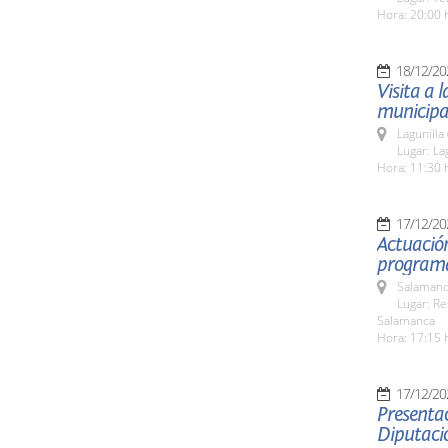
Hora: 20:00 
18/12/20
Visita a 
municipa
Lagunilla
Lugar: La
Hora: 11:30 
17/12/20
Actuació
programa
Salamanc
Lugar: Re
Salamanca
Hora: 17:15 
17/12/20
Presentac
Diputaci