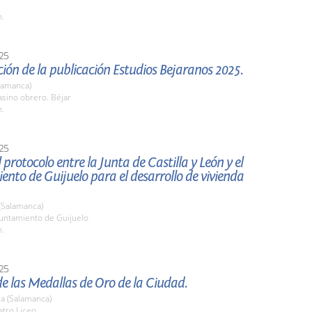
h.
25
ión de la publicación Estudios Bejaranos 2025.
lamanca)
sino obrero. Béjar
h.
25
 protocolo entre la Junta de Castilla y León y el
nto de Guijuelo para el desarrollo de vivienda
(Salamanca)
yuntamiento de Guijuelo
h.
25
e las Medallas de Oro de la Ciudad.
a (Salamanca)
atro Liceo