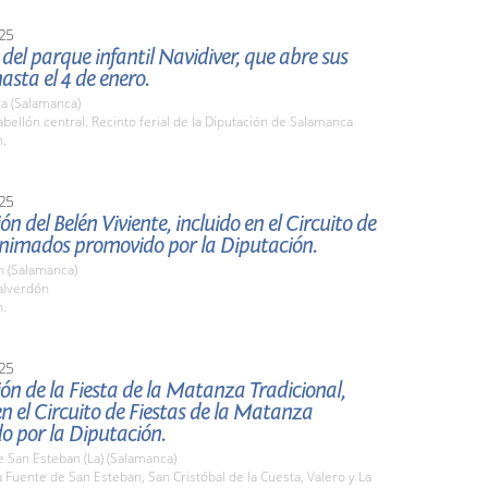
25
del parque infantil Navidiver, que abre sus
asta el 4 de enero.
a (Salamanca)
ellón central. Recinto ferial de la Diputación de Salamanca
h.
25
ón del Belén Viviente, incluido en el Circuito de
Animados promovido por la Diputación.
n (Salamanca)
alverdón
h.
25
ón de la Fiesta de la Matanza Tradicional,
en el Circuito de Fiestas de la Matanza
o por la Diputación.
 San Esteban (La) (Salamanca)
Fuente de San Esteban, San Cristóbal de la Cuesta, Valero y La