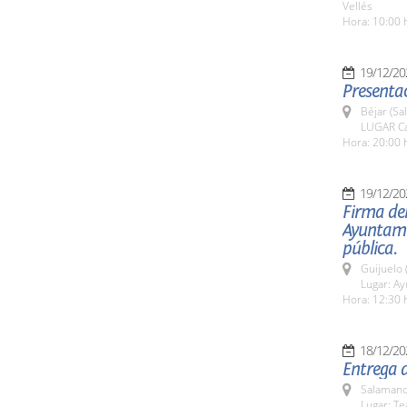
Vellés
Hora: 10:00 
19/12/20
Presentac
Béjar (Sa
LUGAR Ca
Hora: 20:00 
19/12/20
Firma del
Ayuntamie
pública.
Guijuelo 
Lugar: A
Hora: 12:30 
18/12/20
Entrega d
Salamanc
Lugar: Te