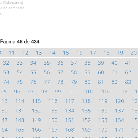
a (Salamanca)
ala de comarcas
h.
Página
46
de
434
0
11
12
13
14
15
16
17
18
19
20
32
33
34
35
36
37
38
39
40
41
53
54
55
56
57
58
59
60
61
62
74
75
76
77
78
79
80
81
82
83
95
96
97
98
99
100
101
102
103
1
113
114
115
116
117
118
119
120
12
130
131
132
133
134
135
136
137
13
147
148
149
150
151
152
153
154
15
164
165
166
167
168
169
170
171
17