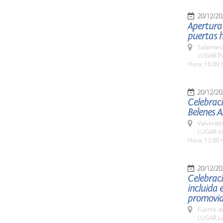
20/12/20
Apertura 
puertas h
Salamanc
LUGAR Pab
Hora: 16:00 
20/12/20
Celebraci
Belenes 
Valverdó
LUGAR V
Hora: 12:00 
20/12/20
Celebraci
incluida 
promovid
Fuente de
LUGAR La 