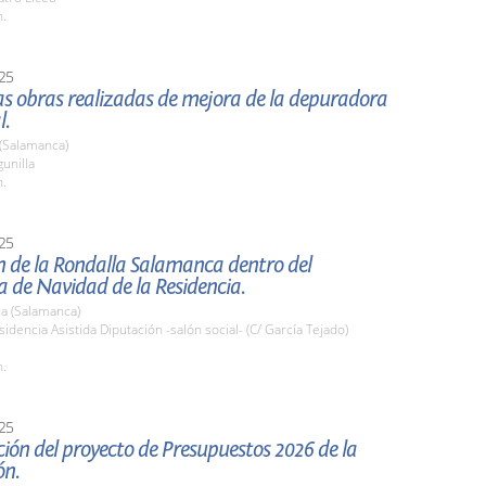
h.
25
las obras realizadas de mejora de la depuradora
l.
 (Salamanca)
gunilla
h.
25
n de la Rondalla Salamanca dentro del
 de Navidad de la Residencia.
a (Salamanca)
sidencia Asistida Diputación -salón social- (C/ García Tejado)
h.
25
ión del proyecto de Presupuestos 2026 de la
ón.