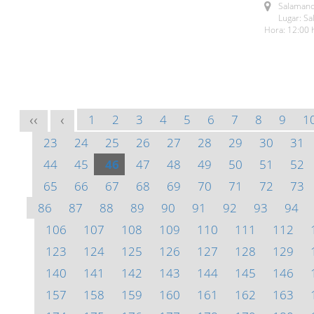
Salamanc
Lugar: S
Hora: 12:00 
1
2
3
4
5
6
7
8
9
1
<<
<
23
24
25
26
27
28
29
30
31
44
45
46
47
48
49
50
51
52
65
66
67
68
69
70
71
72
73
86
87
88
89
90
91
92
93
94
106
107
108
109
110
111
112
123
124
125
126
127
128
129
140
141
142
143
144
145
146
157
158
159
160
161
162
163