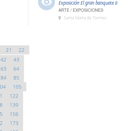
Exposición El gran banquete II
ARTE / EXPOSICIONES
Santa Marta de Tormes
21
22
42
43
63
64
84
85
04
105
1
122
8
139
5
156
2
173