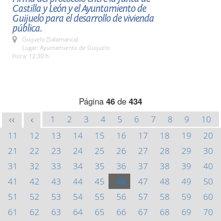
Castilla y León y el Ayuntamiento de
Guijuelo para el desarrollo de vivienda
pública.
Guijuelo (Salamanca)
Lugar: Ayuntamiento de Guijuelo
Hora: 12:30 h.
Página
46
de
434
1
2
3
4
5
6
7
8
9
10
<<
<
11
12
13
14
15
16
17
18
19
20
21
22
23
24
25
26
27
28
29
30
31
32
33
34
35
36
37
38
39
40
41
42
43
44
45
46
47
48
49
50
51
52
53
54
55
56
57
58
59
60
61
62
63
64
65
66
67
68
69
70