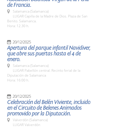
de Francia.
Salamanca (Salamanca)
LUGAR Capilla de la Madre de Dios. Plaza de San
Benito. Salamanca.
Hora: 12.30 h.
20/12/2025
Apertura del parque infantil Navidiver,
que abre sus puertas hasta el 4 de
enero.
Salamanca (Salamanca)
LUGAR Pabellón central. Recinto ferial de la
Diputación de Salamanca
Hora: 16:00 h.
20/12/2025
Celebración del Belén Viviente, incluido
en el Circuito de Belenes Animados
promovido por la Diputación.
Valverdón (Salamanca)
LUGAR Valverdón