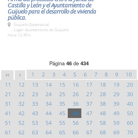
Castilla y León y el Ayuntamiento de
Guijuelo para el desarrollo de vivienda
pública.
Guijuelo (Salamanca)
Lugar: Ayuntamiento de Guijuelo
Hora: 12:30 h.
Página
46
de
434
1
2
3
4
5
6
7
8
9
10
<<
<
11
12
13
14
15
16
17
18
19
20
21
22
23
24
25
26
27
28
29
30
31
32
33
34
35
36
37
38
39
40
41
42
43
44
45
46
47
48
49
50
51
52
53
54
55
56
57
58
59
60
61
62
63
64
65
66
67
68
69
70