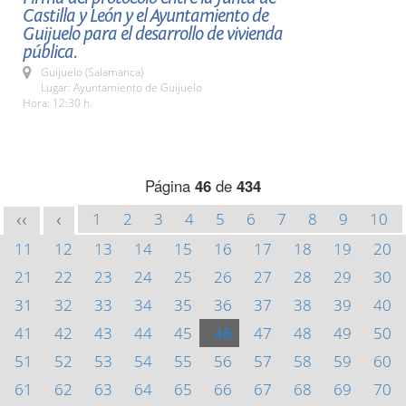
Castilla y León y el Ayuntamiento de
Guijuelo para el desarrollo de vivienda
pública.
Guijuelo (Salamanca)
Lugar: Ayuntamiento de Guijuelo
Hora: 12:30 h.
Página
46
de
434
1
2
3
4
5
6
7
8
9
10
<<
<
11
12
13
14
15
16
17
18
19
20
21
22
23
24
25
26
27
28
29
30
31
32
33
34
35
36
37
38
39
40
41
42
43
44
45
46
47
48
49
50
51
52
53
54
55
56
57
58
59
60
61
62
63
64
65
66
67
68
69
70