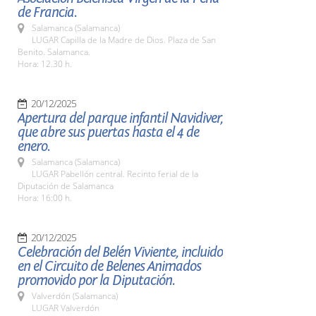
de Francia.
Salamanca (Salamanca)
LUGAR Capilla de la Madre de Dios. Plaza de San
Benito. Salamanca.
Hora: 12.30 h.
20/12/2025
Apertura del parque infantil Navidiver,
que abre sus puertas hasta el 4 de
enero.
Salamanca (Salamanca)
LUGAR Pabellón central. Recinto ferial de la
Diputación de Salamanca
Hora: 16:00 h.
20/12/2025
Celebración del Belén Viviente, incluido
en el Circuito de Belenes Animados
promovido por la Diputación.
Valverdón (Salamanca)
LUGAR Valverdón