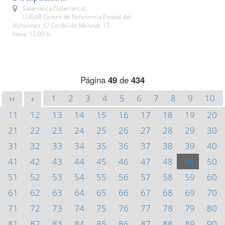
Salamanca (Salamanca)
LUGAR Centro de Referencia Estatal del
Alzheimer. C/ Cordel de Merinas 17.
Hora: 12:00 h.
Página
49
de
434
1
2
3
4
5
6
7
8
9
10
<<
<
11
12
13
14
15
16
17
18
19
20
21
22
23
24
25
26
27
28
29
30
31
32
33
34
35
36
37
38
39
40
41
42
43
44
45
46
47
48
49
50
51
52
53
54
55
56
57
58
59
60
61
62
63
64
65
66
67
68
69
70
71
72
73
74
75
76
77
78
79
80
81
82
83
84
85
86
87
88
89
90