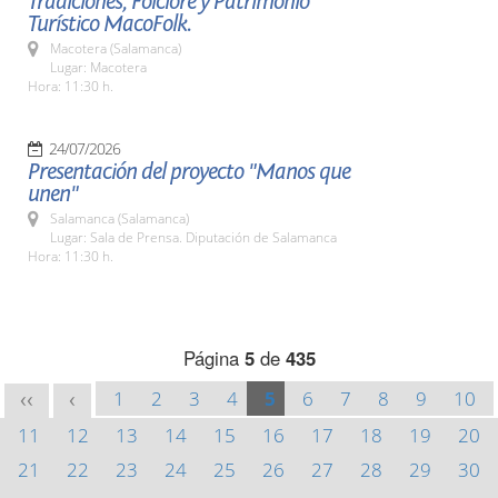
Tradiciones, Folclore y Patrimonio
Turístico MacoFolk.
Macotera (Salamanca)
Lugar: Macotera
Hora: 11:30 h.
24/07/2026
Presentación del proyecto "Manos que
unen"
Salamanca (Salamanca)
Lugar: Sala de Prensa. Diputación de Salamanca
Hora: 11:30 h.
Página
5
de
435
1
2
3
4
5
6
7
8
9
10
<<
<
11
12
13
14
15
16
17
18
19
20
21
22
23
24
25
26
27
28
29
30