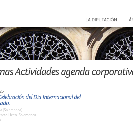
LA DIPUTACIÓN
Á
mas Actividades agenda corporativ
25
elebración del Día Internacional del
iado.
a (Salamanca)
atro Liceo. Salamanca.
h.