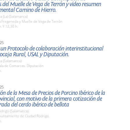
s del Muelle de Vega de Terrón y vídeo resumen
mental Camino de Hierro.
 (La) (Salamanca)
 Fregeneda y Muelle de Vega de Terrón
. Y 12,30 h.
25
un Protocolo de colaboración interinstitucional
ocaja Rural, USAL y Diputación.
a (Salamanca)
la de Comarcas. Diputación
h.
25
ón de la Mesa de Precios de Porcino Ibérico de la
vincial, con motivo de la primera cotización de
ada del cerdo ibérico de bellota
odrigo (Salamanca)
untamiento de Ciudad Rodrigo.
h.