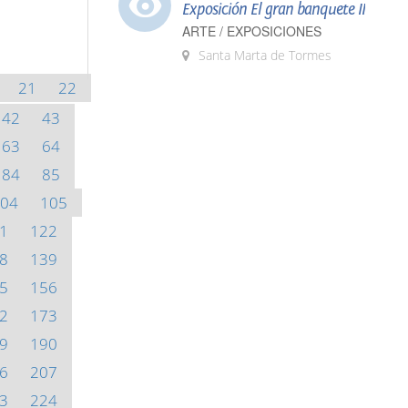
Exposición El gran banquete II
ARTE / EXPOSICIONES
Santa Marta de Tormes
21
22
42
43
63
64
84
85
04
105
1
122
8
139
5
156
2
173
9
190
6
207
3
224