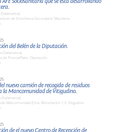
la AFE Sociosanitaria que se está desarrollando
era.
 (Salamanca)
stituto de Enseñanza Secundaria. Macotera.
h.
25
ión del Belén de la Diputación.
a (Salamanca)
la de Prensa/Patio. Diputación.
h.
25
el nuevo camión de recogida de residuos
a la Mancomunidad de Vitigudino.
o (Salamanca)
de Mancomunidad (Ctra. Moronta km 1,3. Vitigudino.
h.
25
ión de el nuevo Centro de Recepción de