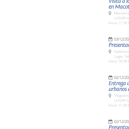
Visita a 
en Macot
Macotera
LUGAR In
Hora: 11:30 
03/12/20
Presentac
Salamanc
Lugar: Sa
Hora: 10:30 
02/12/20
Entrega d
urbanos 
Vitigudin
LUGAR Se
Hora: 11,30 
02/12/20
Presentac