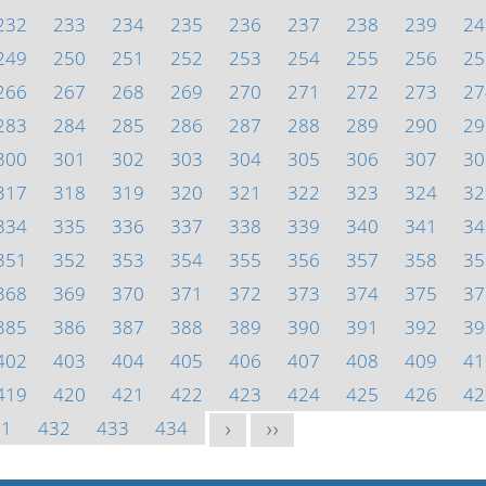
232
233
234
235
236
237
238
239
24
249
250
251
252
253
254
255
256
25
266
267
268
269
270
271
272
273
27
283
284
285
286
287
288
289
290
29
300
301
302
303
304
305
306
307
30
317
318
319
320
321
322
323
324
32
334
335
336
337
338
339
340
341
34
351
352
353
354
355
356
357
358
35
368
369
370
371
372
373
374
375
37
385
386
387
388
389
390
391
392
39
402
403
404
405
406
407
408
409
41
419
420
421
422
423
424
425
426
42
31
432
433
434
>
>>