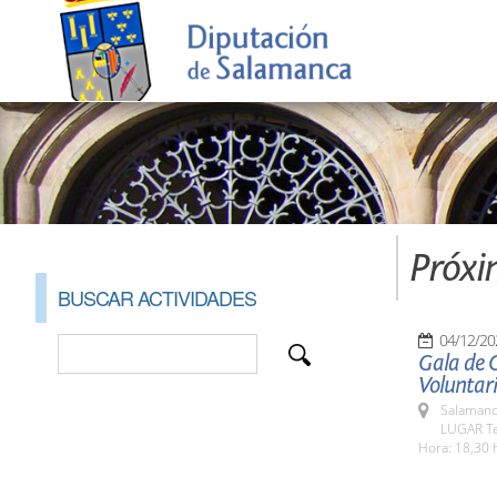
Próxi
BUSCAR ACTIVIDADES
04/12/20
Gala de C
Voluntar
Salamanc
LUGAR Te
Hora: 18,30 