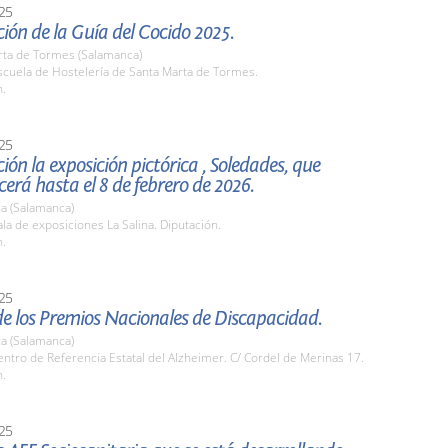
25
ión de la Guía del Cocido 2025.
rta de Tormes (Salamanca)
cuela de Hostelería de Santa Marta de Tormes.
h.
25
ión la exposición pictórica , Soledades, que
rá hasta el 8 de febrero de 2026.
a (Salamanca)
a de exposiciones La Salina. Diputación.
h.
25
e los Premios Nacionales de Discapacidad.
a (Salamanca)
tro de Referencia Estatal del Alzheimer. C/ Cordel de Merinas 17.
h.
25