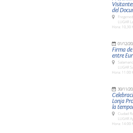
Visitante
del Docu
Fregeneda
LUGAR La
Hora: 10,30 h
01/12/20
Firma de 
entre Eur
Salamanc
LUGAR Sa
Hora: 11:00 
30/11/20
Celebraci
Lonja Pro
la tempor
Ciudad R
LUGAR Ay
Hora: 14:00 