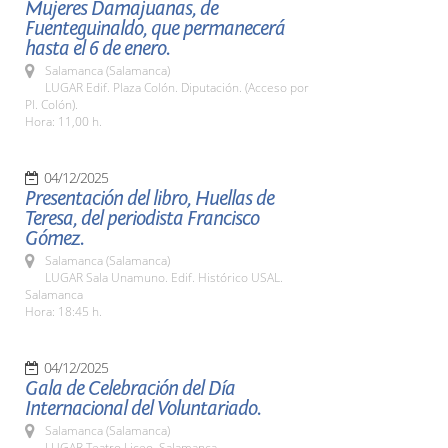
Mujeres Damajuanas, de
Fuenteguinaldo, que permanecerá
hasta el 6 de enero.
Salamanca (Salamanca)
LUGAR Edif. Plaza Colón. Diputación. (Acceso por
Pl. Colón).
Hora: 11,00 h.
04/12/2025
Presentación del libro, Huellas de
Teresa, del periodista Francisco
Gómez.
Salamanca (Salamanca)
LUGAR Sala Unamuno. Edif. Histórico USAL.
Salamanca
Hora: 18:45 h.
04/12/2025
Gala de Celebración del Día
Internacional del Voluntariado.
Salamanca (Salamanca)
LUGAR Teatro Liceo. Salamanca.