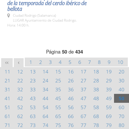
de la temporada del cerdo ibérico de
bellota
Ciudad Rodrigo (Salamanca)
LUGAR Ayuntamiento de Ciudad Rodrigo.
Hora: 14:00 h.
Página
50
de
434
1
2
3
4
5
6
7
8
9
10
<<
<
11
12
13
14
15
16
17
18
19
20
21
22
23
24
25
26
27
28
29
30
31
32
33
34
35
36
37
38
39
40
41
42
43
44
45
46
47
48
49
50
51
52
53
54
55
56
57
58
59
60
61
62
63
64
65
66
67
68
69
70
71
72
73
74
75
76
77
78
79
80