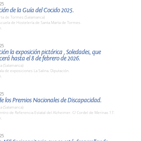
25
ión de la Guía del Cocido 2025.
rta de Tormes (Salamanca)
cuela de Hostelería de Santa Marta de Tormes.
h.
25
ión la exposición pictórica , Soledades, que
rá hasta el 8 de febrero de 2026.
a (Salamanca)
a de exposiciones La Salina. Diputación.
h.
25
e los Premios Nacionales de Discapacidad.
a (Salamanca)
tro de Referencia Estatal del Alzheimer. C/ Cordel de Merinas 17.
h.
25