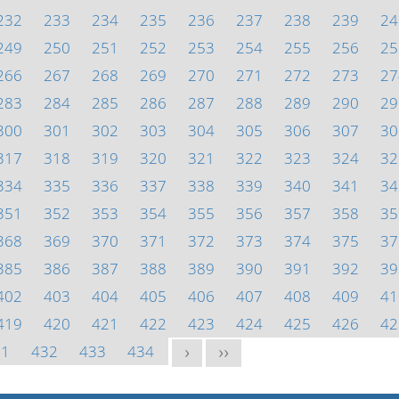
232
233
234
235
236
237
238
239
24
249
250
251
252
253
254
255
256
25
266
267
268
269
270
271
272
273
27
283
284
285
286
287
288
289
290
29
300
301
302
303
304
305
306
307
30
317
318
319
320
321
322
323
324
32
334
335
336
337
338
339
340
341
34
351
352
353
354
355
356
357
358
35
368
369
370
371
372
373
374
375
37
385
386
387
388
389
390
391
392
39
402
403
404
405
406
407
408
409
41
419
420
421
422
423
424
425
426
42
31
432
433
434
>
>>