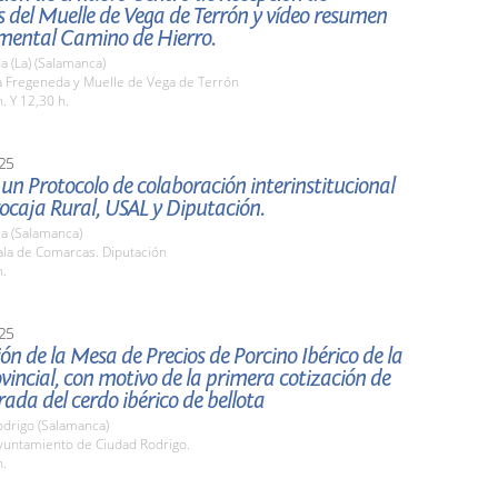
s del Muelle de Vega de Terrón y vídeo resumen
mental Camino de Hierro.
 (La) (Salamanca)
 Fregeneda y Muelle de Vega de Terrón
. Y 12,30 h.
25
un Protocolo de colaboración interinstitucional
ocaja Rural, USAL y Diputación.
a (Salamanca)
la de Comarcas. Diputación
h.
25
ón de la Mesa de Precios de Porcino Ibérico de la
vincial, con motivo de la primera cotización de
ada del cerdo ibérico de bellota
odrigo (Salamanca)
untamiento de Ciudad Rodrigo.
h.