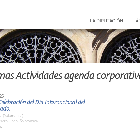
LA DIPUTACIÓN
Á
mas Actividades agenda corporativ
25
elebración del Día Internacional del
iado.
a (Salamanca)
atro Liceo. Salamanca.
h.