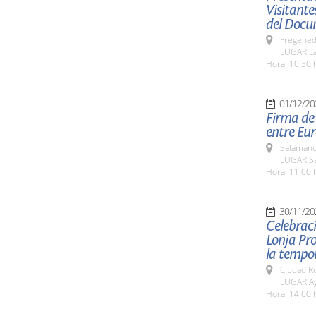
Visitante
del Docu
Fregeneda
LUGAR La
Hora: 10,30 h
01/12/20
Firma de 
entre Eur
Salamanc
LUGAR Sa
Hora: 11:00 
30/11/20
Celebraci
Lonja Pro
la tempor
Ciudad R
LUGAR Ay
Hora: 14:00 