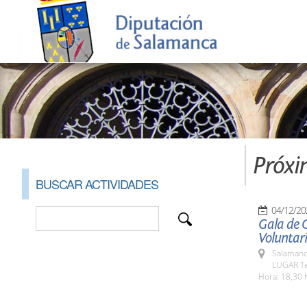
Próxi
BUSCAR ACTIVIDADES
04/12/20
Gala de C
Voluntar
Salamanc
LUGAR Te
Hora: 18,30 