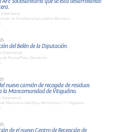
la AFE Sociosanitaria que se está desarrollando
era.
 (Salamanca)
stituto de Enseñanza Secundaria. Macotera.
h.
25
ión del Belén de la Diputación.
a (Salamanca)
la de Prensa/Patio. Diputación.
h.
25
el nuevo camión de recogida de residuos
a la Mancomunidad de Vitigudino.
o (Salamanca)
de Mancomunidad (Ctra. Moronta km 1,3. Vitigudino.
h.
25
ión de el nuevo Centro de Recepción de