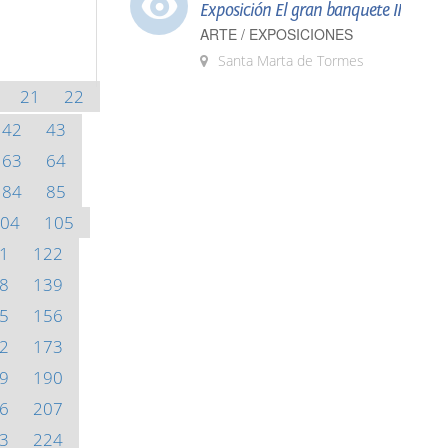
Exposición El gran banquete II
ARTE / EXPOSICIONES
Santa Marta de Tormes
21
22
42
43
63
64
84
85
04
105
1
122
8
139
5
156
2
173
9
190
6
207
3
224