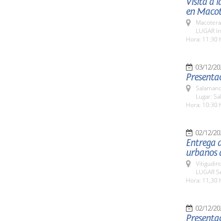
Visita a 
en Macot
Macotera
LUGAR In
Hora: 11:30 
03/12/20
Presentac
Salamanc
Lugar: Sa
Hora: 10:30 
02/12/20
Entrega d
urbanos 
Vitigudin
LUGAR Se
Hora: 11,30 
02/12/20
Presentac