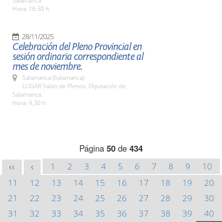
Salamanca
Hora: 16:30 h.
28/11/2025
Celebración del Pleno Provincial en
sesión ordinaria correspondiente al
mes de noviembre.
Salamanca (Salamanca)
LUGAR Salón de Plenos. Diputación de
Salamanca.
Hora: 9,30 h.
Página
50
de
434
1
2
3
4
5
6
7
8
9
10
<<
<
11
12
13
14
15
16
17
18
19
20
21
22
23
24
25
26
27
28
29
30
31
32
33
34
35
36
37
38
39
40