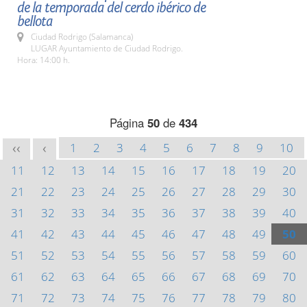
de la temporada del cerdo ibérico de
bellota
Ciudad Rodrigo (Salamanca)
LUGAR Ayuntamiento de Ciudad Rodrigo.
Hora: 14:00 h.
Página
50
de
434
1
2
3
4
5
6
7
8
9
10
<<
<
11
12
13
14
15
16
17
18
19
20
21
22
23
24
25
26
27
28
29
30
31
32
33
34
35
36
37
38
39
40
41
42
43
44
45
46
47
48
49
50
51
52
53
54
55
56
57
58
59
60
61
62
63
64
65
66
67
68
69
70
71
72
73
74
75
76
77
78
79
80