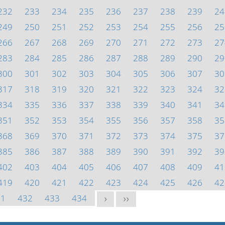
232
233
234
235
236
237
238
239
24
249
250
251
252
253
254
255
256
25
266
267
268
269
270
271
272
273
27
283
284
285
286
287
288
289
290
29
300
301
302
303
304
305
306
307
30
317
318
319
320
321
322
323
324
32
334
335
336
337
338
339
340
341
34
351
352
353
354
355
356
357
358
35
368
369
370
371
372
373
374
375
37
385
386
387
388
389
390
391
392
39
402
403
404
405
406
407
408
409
41
419
420
421
422
423
424
425
426
42
31
432
433
434
>
>>