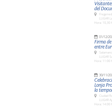
Visitante
del Docu
Fregeneda
LUGAR La
Hora: 10,30 h
01/12/20
Firma de 
entre Eur
Salamanc
LUGAR Sa
Hora: 11:00 
30/11/20
Celebraci
Lonja Pro
la tempor
Ciudad R
LUGAR Ay
Hora: 14:00 