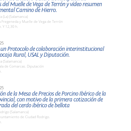
s del Muelle de Vega de Terrón y vídeo resumen
mental Camino de Hierro.
 (La) (Salamanca)
 Fregeneda y Muelle de Vega de Terrón
. Y 12,30 h.
25
un Protocolo de colaboración interinstitucional
ocaja Rural, USAL y Diputación.
a (Salamanca)
la de Comarcas. Diputación
h.
25
ón de la Mesa de Precios de Porcino Ibérico de la
vincial, con motivo de la primera cotización de
ada del cerdo ibérico de bellota
odrigo (Salamanca)
untamiento de Ciudad Rodrigo.
h.