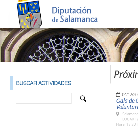
Próxi
BUSCAR ACTIVIDADES
04/12/20
Gala de C
Voluntar
Salamanc
LUGAR Te
Hora: 18,30 