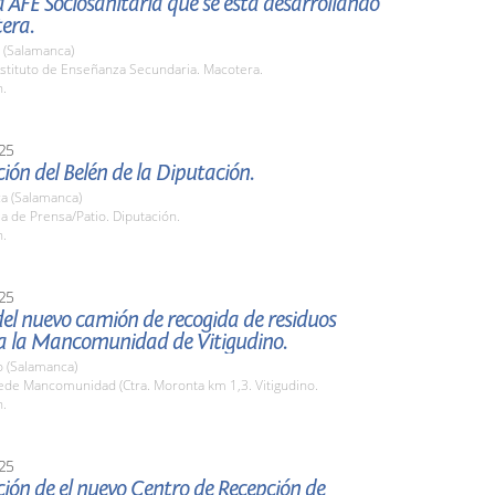
la AFE Sociosanitaria que se está desarrollando
era.
 (Salamanca)
stituto de Enseñanza Secundaria. Macotera.
h.
25
ión del Belén de la Diputación.
a (Salamanca)
la de Prensa/Patio. Diputación.
h.
25
el nuevo camión de recogida de residuos
a la Mancomunidad de Vitigudino.
o (Salamanca)
de Mancomunidad (Ctra. Moronta km 1,3. Vitigudino.
h.
25
ión de el nuevo Centro de Recepción de