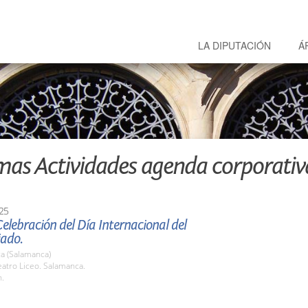
LA DIPUTACIÓN
Á
mas Actividades agenda corporativ
25
elebración del Día Internacional del
iado.
a (Salamanca)
atro Liceo. Salamanca.
h.