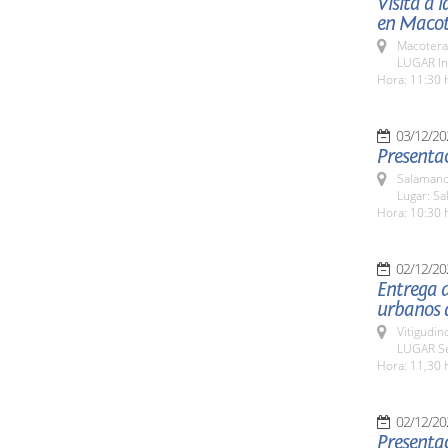
Visita a 
en Macot
Macotera
LUGAR In
Hora: 11:30 
03/12/20
Presentac
Salamanc
Lugar: Sa
Hora: 10:30 
02/12/20
Entrega d
urbanos 
Vitigudin
LUGAR Se
Hora: 11,30 
02/12/20
Presentac