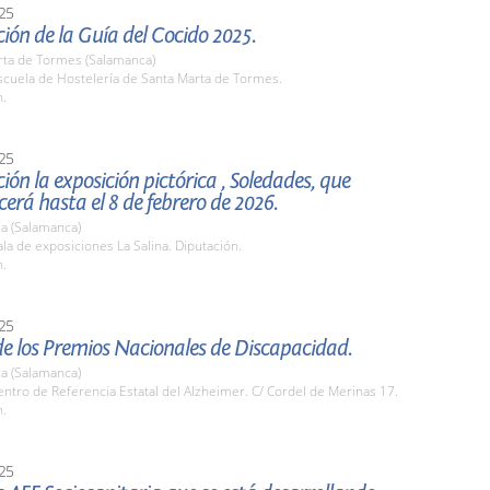
25
ión de la Guía del Cocido 2025.
rta de Tormes (Salamanca)
cuela de Hostelería de Santa Marta de Tormes.
h.
25
ión la exposición pictórica , Soledades, que
rá hasta el 8 de febrero de 2026.
a (Salamanca)
a de exposiciones La Salina. Diputación.
h.
25
e los Premios Nacionales de Discapacidad.
a (Salamanca)
tro de Referencia Estatal del Alzheimer. C/ Cordel de Merinas 17.
h.
25