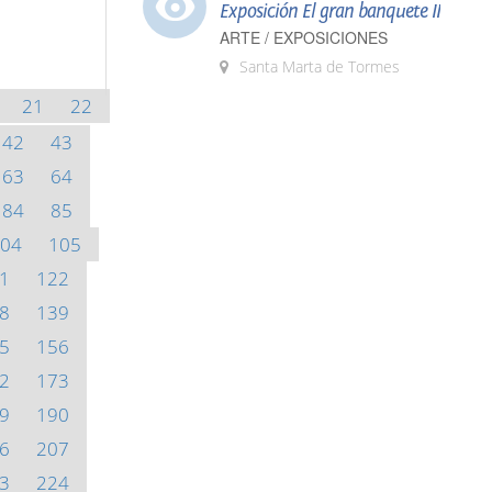
Exposición El gran banquete II
ARTE / EXPOSICIONES
Santa Marta de Tormes
21
22
42
43
63
64
84
85
04
105
1
122
8
139
5
156
2
173
9
190
6
207
3
224