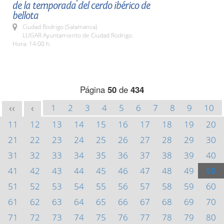
de la temporada del cerdo ibérico de
bellota
Ciudad Rodrigo (Salamanca)
LUGAR Ayuntamiento de Ciudad Rodrigo.
Hora: 14:00 h.
Página
50
de
434
1
2
3
4
5
6
7
8
9
10
<<
<
11
12
13
14
15
16
17
18
19
20
21
22
23
24
25
26
27
28
29
30
31
32
33
34
35
36
37
38
39
40
41
42
43
44
45
46
47
48
49
50
51
52
53
54
55
56
57
58
59
60
61
62
63
64
65
66
67
68
69
70
71
72
73
74
75
76
77
78
79
80