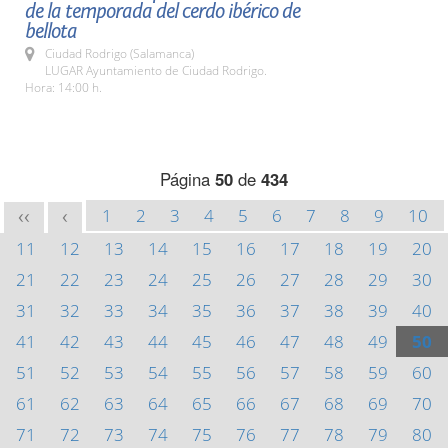
de la temporada del cerdo ibérico de
bellota
Ciudad Rodrigo (Salamanca)
LUGAR Ayuntamiento de Ciudad Rodrigo.
Hora: 14:00 h.
Página
50
de
434
1
2
3
4
5
6
7
8
9
10
<<
<
11
12
13
14
15
16
17
18
19
20
21
22
23
24
25
26
27
28
29
30
31
32
33
34
35
36
37
38
39
40
41
42
43
44
45
46
47
48
49
50
51
52
53
54
55
56
57
58
59
60
61
62
63
64
65
66
67
68
69
70
71
72
73
74
75
76
77
78
79
80