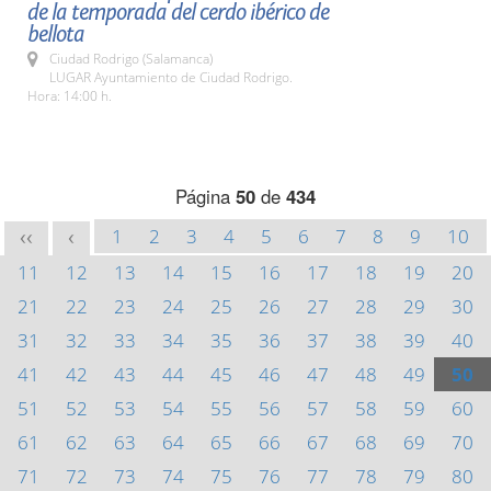
de la temporada del cerdo ibérico de
bellota
Ciudad Rodrigo (Salamanca)
LUGAR Ayuntamiento de Ciudad Rodrigo.
Hora: 14:00 h.
Página
50
de
434
1
2
3
4
5
6
7
8
9
10
<<
<
11
12
13
14
15
16
17
18
19
20
21
22
23
24
25
26
27
28
29
30
31
32
33
34
35
36
37
38
39
40
41
42
43
44
45
46
47
48
49
50
51
52
53
54
55
56
57
58
59
60
61
62
63
64
65
66
67
68
69
70
71
72
73
74
75
76
77
78
79
80