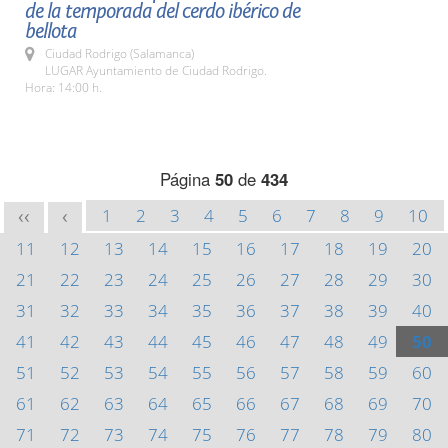
de la temporada del cerdo ibérico de
bellota
Ciudad Rodrigo (Salamanca)
LUGAR Ayuntamiento de Ciudad Rodrigo.
Hora: 14:00 h.
Página
50
de
434
1
2
3
4
5
6
7
8
9
10
<<
<
11
12
13
14
15
16
17
18
19
20
21
22
23
24
25
26
27
28
29
30
31
32
33
34
35
36
37
38
39
40
41
42
43
44
45
46
47
48
49
50
51
52
53
54
55
56
57
58
59
60
61
62
63
64
65
66
67
68
69
70
71
72
73
74
75
76
77
78
79
80