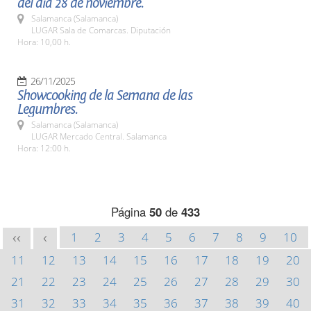
del día 28 de noviembre.
Salamanca (Salamanca)
LUGAR Sala de Comarcas. Diputación
Hora: 10,00 h.
26/11/2025
Showcooking de la Semana de las
Legumbres.
Salamanca (Salamanca)
LUGAR Mercado Central. Salamanca
Hora: 12:00 h.
Página
50
de
433
1
2
3
4
5
6
7
8
9
10
<<
<
11
12
13
14
15
16
17
18
19
20
21
22
23
24
25
26
27
28
29
30
31
32
33
34
35
36
37
38
39
40