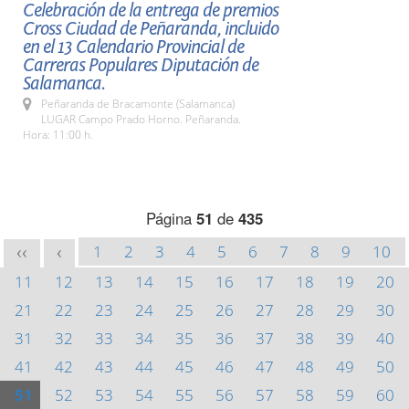
Celebración de la entrega de premios
Cross Ciudad de Peñaranda, incluido
en el 13 Calendario Provincial de
Carreras Populares Diputación de
Salamanca.
Peñaranda de Bracamonte (Salamanca)
LUGAR Campo Prado Horno. Peñaranda.
Hora: 11:00 h.
Página
51
de
435
1
2
3
4
5
6
7
8
9
10
<<
<
11
12
13
14
15
16
17
18
19
20
21
22
23
24
25
26
27
28
29
30
31
32
33
34
35
36
37
38
39
40
41
42
43
44
45
46
47
48
49
50
51
52
53
54
55
56
57
58
59
60