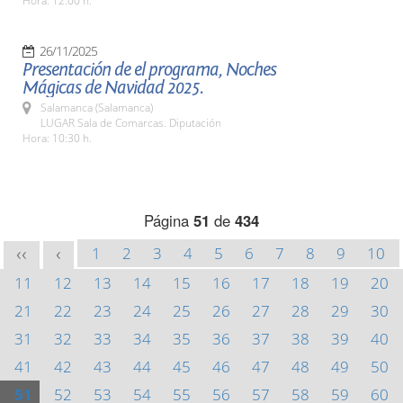
Hora: 12:00 h.
26/11/2025
Presentación de el programa, Noches
Mágicas de Navidad 2025.
Salamanca (Salamanca)
LUGAR Sala de Comarcas. Diputación
Hora: 10:30 h.
Página
51
de
434
1
2
3
4
5
6
7
8
9
10
<<
<
11
12
13
14
15
16
17
18
19
20
21
22
23
24
25
26
27
28
29
30
31
32
33
34
35
36
37
38
39
40
41
42
43
44
45
46
47
48
49
50
51
52
53
54
55
56
57
58
59
60