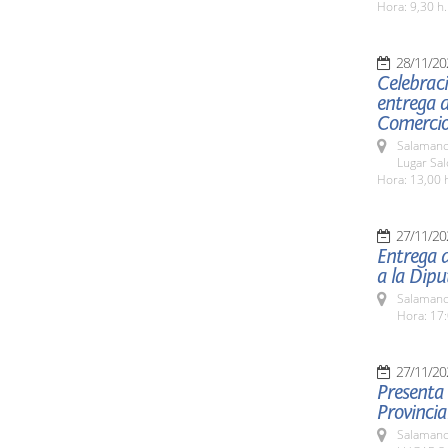
Hora: 9,30 h.
28/11/20
Celebraci
entrega 
Comercio
Salamanc
Lugar Sa
Hora: 13,00 
27/11/20
Entrega 
a la Dip
Salamanc
Hora: 17:
27/11/20
Presenta 
Provincia
Salamanc