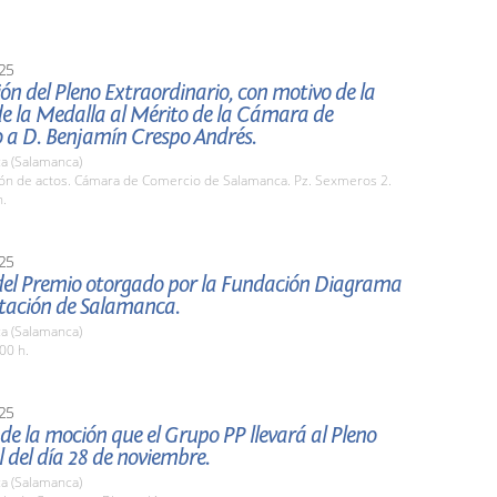
25
ón del Pleno Extraordinario, con motivo de la
de la Medalla al Mérito de la Cámara de
 a D. Benjamín Crespo Andrés.
a (Salamanca)
lón de actos. Cámara de Comercio de Salamanca. Pz. Sexmeros 2.
h.
25
del Premio otorgado por la Fundación Diagrama
utación de Salamanca.
a (Salamanca)
00 h.
25
de la moción que el Grupo PP llevará al Pleno
l del día 28 de noviembre.
a (Salamanca)