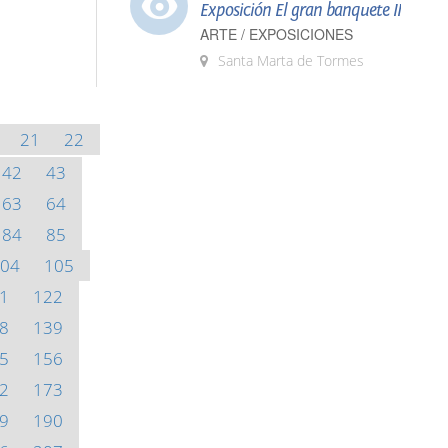
Exposición El gran banquete II
ARTE / EXPOSICIONES
Santa Marta de Tormes
21
22
42
43
63
64
84
85
04
105
1
122
8
139
5
156
2
173
9
190