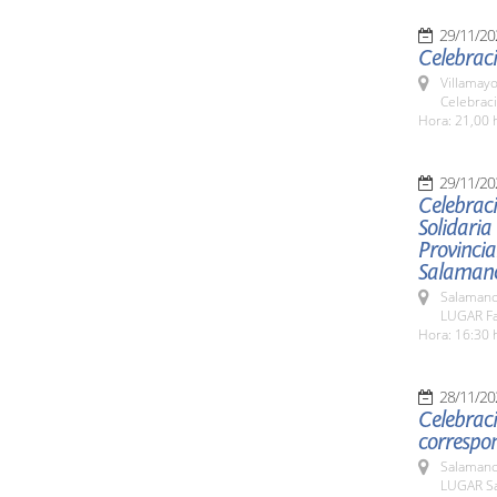
29/11/20
Celebraci
Villamayo
Celebraci
Hora: 21,00 
29/11/20
Celebraci
Solidaria
Provincia
Salaman
Salamanc
LUGAR Fa
Hora: 16:30 
28/11/20
Celebraci
correspo
Salamanc
LUGAR Sa