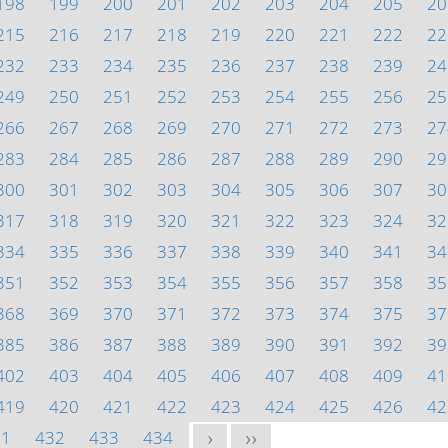
198
199
200
201
202
203
204
205
20
215
216
217
218
219
220
221
222
22
232
233
234
235
236
237
238
239
24
249
250
251
252
253
254
255
256
25
266
267
268
269
270
271
272
273
27
283
284
285
286
287
288
289
290
29
300
301
302
303
304
305
306
307
30
317
318
319
320
321
322
323
324
32
334
335
336
337
338
339
340
341
34
351
352
353
354
355
356
357
358
35
368
369
370
371
372
373
374
375
37
385
386
387
388
389
390
391
392
39
402
403
404
405
406
407
408
409
41
419
420
421
422
423
424
425
426
42
31
432
433
434
>
>>