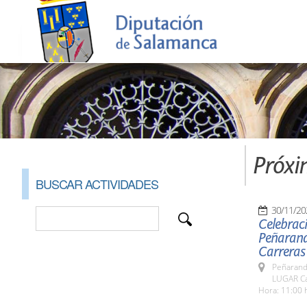
Próxi
BUSCAR ACTIVIDADES
30/11/20
Celebraci
Peñaranda
Carreras
Peñarand
LUGAR Ca
Hora: 11:00 