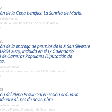
25
ón de la Cena benéfica La Sonrisa de María.
r (Salamanca)
ón de la Cena benéfica La Sonrisa de María.
h.
25
ón de la entrega de premios de la X San Silvestre
 UPSA 2025, incluida en el 13 Calendario
l de Carreras Populares Diputación de
ca.
a (Salamanca)
cultad de Comunicación de la UPSA. Salamanca
h.
25
ón del Pleno Provincial en sesión ordinaria
ndiente al mes de noviembre.
a (Salamanca)
lón de Plenos. Diputación de Salamanca.