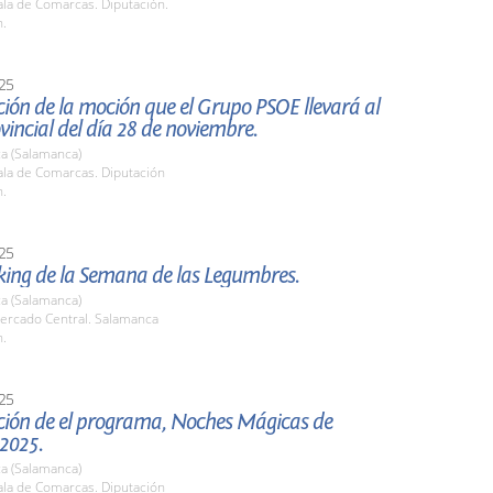
la de Comarcas. Diputación.
h.
25
ión de la moción que el Grupo PSOE llevará al
vincial del día 28 de noviembre.
a (Salamanca)
la de Comarcas. Diputación
h.
25
ing de la Semana de las Legumbres.
a (Salamanca)
rcado Central. Salamanca
h.
25
ción de el programa, Noches Mágicas de
2025.
a (Salamanca)
la de Comarcas. Diputación