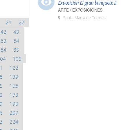
Exposición El gran banquete II
ARTE / EXPOSICIONES
Santa Marta de Tormes
21
22
42
43
63
64
84
85
04
105
1
122
8
139
5
156
2
173
9
190
6
207
3
224