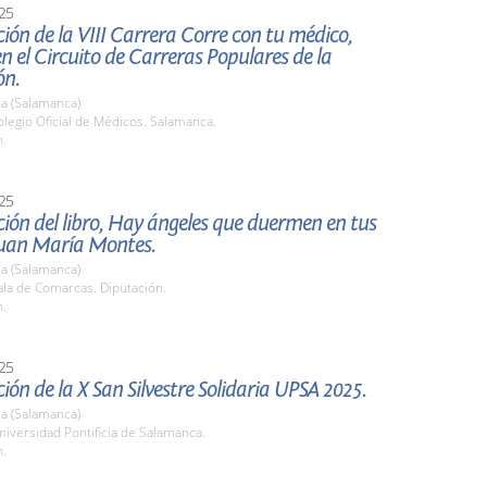
25
ión de la VIII Carrera Corre con tu médico,
en el Circuito de Carreras Populares de la
ón.
a (Salamanca)
legio Oficial de Médicos. Salamanca.
h.
25
ión del libro, Hay ángeles que duermen en tus
 Juan María Montes.
a (Salamanca)
la de Comarcas. Diputación.
h.
25
ión de la X San Silvestre Solidaria UPSA 2025.
a (Salamanca)
iversidad Pontificia de Salamanca.
h.