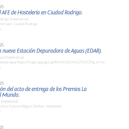
25
el AFE de Hostelería en Ciudad Rodrigo.
odrigo (Salamanca)
Herrasti. Ciudad Rodrigo.
h.
25
la nueva Estación Depuradora de Aguas (EDAR).
gua (Salamanca)
dealengua https://maps.app.goo.gl/KmmCn5cUhCuT3nSC9?g_st=im
h.
25
ón del acto de entrega de los Premios La
l Mundo.
 (Valladolid)
tro Cultural Miguel Delibes. Valladolid
h
25