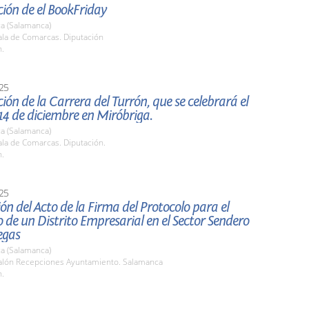
ión de el BookFriday
a (Salamanca)
la de Comarcas. Diputación
h.
25
ión de la Carrera del Turrón, que se celebrará el
14 de diciembre en Miróbriga.
a (Salamanca)
la de Comarcas. Diputación.
h.
25
ón del Acto de la Firma del Protocolo para el
o de un Distrito Empresarial en el Sector Sendero
egas
a (Salamanca)
lón Recepciones Ayuntamiento. Salamanca
h.