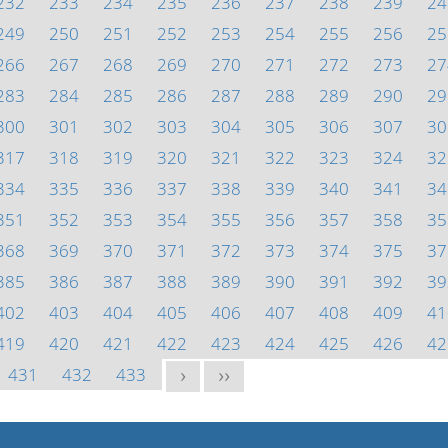
232
233
234
235
236
237
238
239
24
249
250
251
252
253
254
255
256
25
266
267
268
269
270
271
272
273
27
283
284
285
286
287
288
289
290
29
300
301
302
303
304
305
306
307
30
317
318
319
320
321
322
323
324
32
334
335
336
337
338
339
340
341
34
351
352
353
354
355
356
357
358
35
368
369
370
371
372
373
374
375
37
385
386
387
388
389
390
391
392
39
402
403
404
405
406
407
408
409
41
419
420
421
422
423
424
425
426
42
431
432
433
>
>>