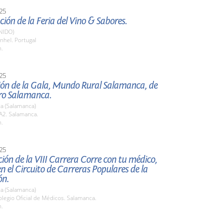
25
ión de la Feria del Vino & Sabores.
NIDO)
nhel. Portugal
h.
25
ión de la Gala, Mundo Rural Salamanca, de
o Salamanca.
a (Salamanca)
2. Salamanca.
h.
25
ión de la VIII Carrera Corre con tu médico,
en el Circuito de Carreras Populares de la
ón.
a (Salamanca)
legio Oficial de Médicos. Salamanca.
h.