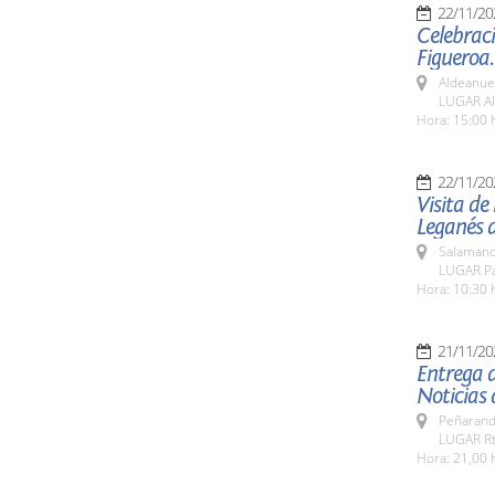
22/11/20
Celebraci
Figueroa.
Aldeanue
LUGAR Al
Hora: 15:00 
22/11/20
Visita de
Leganés 
Salamanc
LUGAR Pat
Hora: 10:30 
21/11/20
Entrega d
Noticias 
Peñarand
LUGAR Rt
Hora: 21,00 