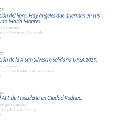
25
ión del libro, Hay ángeles que duermen en tus
 Juan María Montes.
a (Salamanca)
la de Comarcas. Diputación.
h.
25
ión de la X San Silvestre Solidaria UPSA 2025.
a (Salamanca)
iversidad Pontificia de Salamanca.
h.
25
el AFE de Hostelería en Ciudad Rodrigo.
odrigo (Salamanca)
Herrasti. Ciudad Rodrigo.
h.