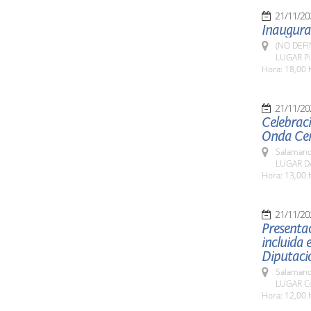
21/11/20
Inaugurac
(NO DEFI
LUGAR Pi
Hora: 18,00 
21/11/20
Celebrac
Onda Cer
Salamanc
LUGAR DA
Hora: 13,00 
21/11/20
Presentac
incluida 
Diputaci
Salamanc
LUGAR Co
Hora: 12,00 