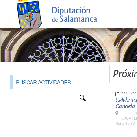
Próxi
BUSCAR ACTIVIDADES
23/11/20
Celebració
Candela 
Cerro (El
LUGAR El
Hora: 10:30 