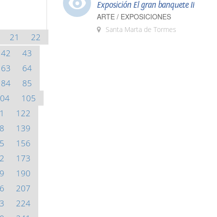
Exposición El gran banquete II
ARTE / EXPOSICIONES
Santa Marta de Tormes
21
22
42
43
63
64
84
85
04
105
1
122
8
139
5
156
2
173
9
190
6
207
3
224