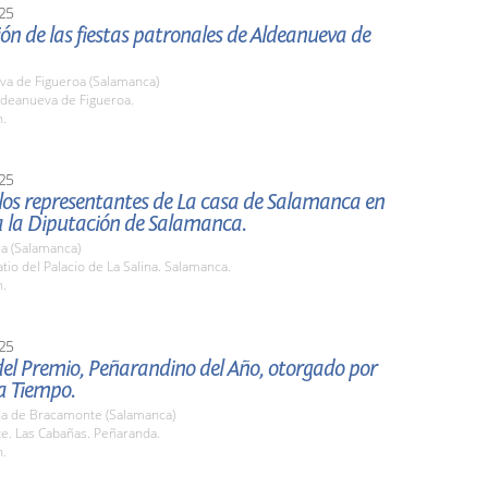
25
ón de las fiestas patronales de Aldeanueva de
va de Figueroa (Salamanca)
deanueva de Figueroa.
h.
25
 los representantes de La casa de Salamanca en
a la Diputación de Salamanca.
a (Salamanca)
io del Palacio de La Salina. Salamanca.
h.
25
el Premio, Peñarandino del Año, otorgado por
a Tiempo.
a de Bracamonte (Salamanca)
e. Las Cabañas. Peñaranda.
h.