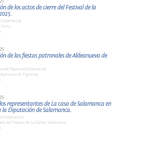
25
n de los actos de cierre del Festival de la
2025.
) (Salamanca)
 Cerro.
h.
25
ón de las fiestas patronales de Aldeanueva de
va de Figueroa (Salamanca)
deanueva de Figueroa.
h.
25
 los representantes de La casa de Salamanca en
a la Diputación de Salamanca.
a (Salamanca)
io del Palacio de La Salina. Salamanca.
h.