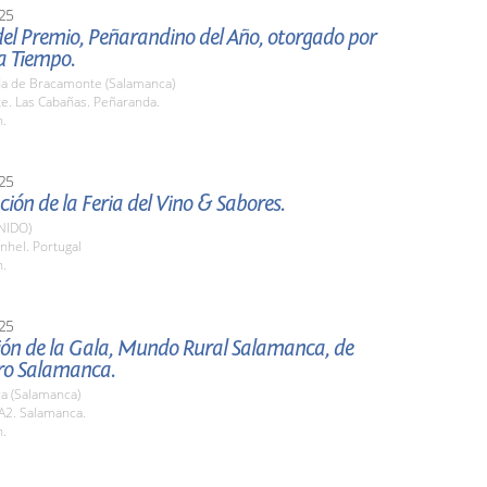
25
el Premio, Peñarandino del Año, otorgado por
a Tiempo.
a de Bracamonte (Salamanca)
e. Las Cabañas. Peñaranda.
h.
25
ión de la Feria del Vino & Sabores.
NIDO)
nhel. Portugal
h.
25
ión de la Gala, Mundo Rural Salamanca, de
o Salamanca.
a (Salamanca)
2. Salamanca.
h.