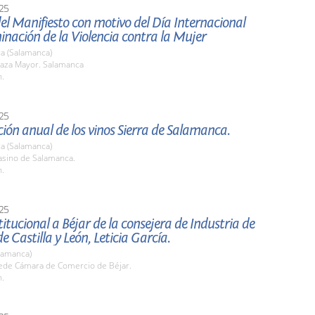
25
el Manifiesto con motivo del Día Internacional
minación de la Violencia contra la Mujer
a (Salamanca)
aza Mayor. Salamanca
h.
25
ión anual de los vinos Sierra de Salamanca.
a (Salamanca)
sino de Salamanca.
h.
25
stitucional a Béjar de la consejera de Industria de
de Castilla y León, Leticia García.
lamanca)
de Cámara de Comercio de Béjar.
h.