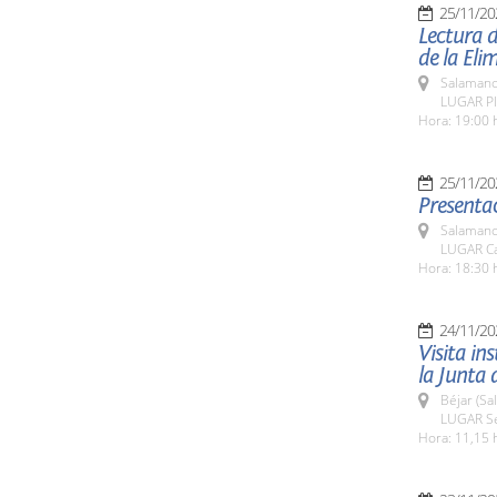
25/11/20
Lectura d
de la Eli
Salamanc
LUGAR Pl
Hora: 19:00 
25/11/20
Presentac
Salamanc
LUGAR Ca
Hora: 18:30 
24/11/20
Visita in
la Junta 
Béjar (Sa
LUGAR Se
Hora: 11,15 