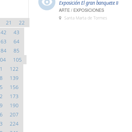
Exposición El gran banquete II
ARTE / EXPOSICIONES
Santa Marta de Tormes
21
22
42
43
63
64
84
85
04
105
1
122
8
139
5
156
2
173
9
190
6
207
3
224