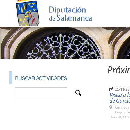
Próxi
BUSCAR ACTIVIDADES
25/11/20
Visita a 
de Garcib
Garcibue
Lugar Gar
Hora: 9,30 h.