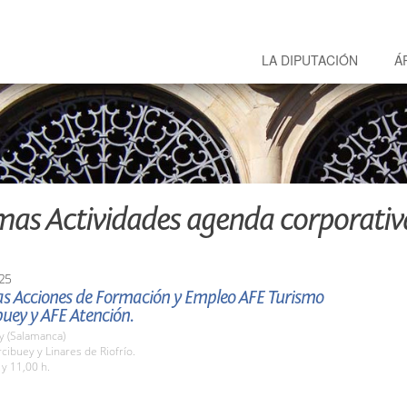
LA DIPUTACIÓN
Á
mas Actividades agenda corporativ
25
las Acciones de Formación y Empleo AFE Turismo
uey y AFE Atención.
y (Salamanca)
cibuey y Linares de Riofrío.
 y 11,00 h.