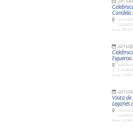
23/11/20
Celebració
Candela 
Cerro (El
LUGAR El
Hora: 10:30 
22/11/20
Celebraci
Figueroa.
Aldeanue
LUGAR Al
Hora: 15:00 
22/11/20
Visita de
Leganés 
Salamanc
LUGAR Pat
Hora: 10:30 