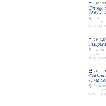
21/11/20
Entrega d
Noticias 
Peñarand
LUGAR Rt
Hora: 21,00 
21/11/20
Inaugurac
(NO DEFI
LUGAR Pi
Hora: 18,00 
21/11/20
Celebrac
Onda Cer
Salamanc
LUGAR DA
Hora: 13,00 