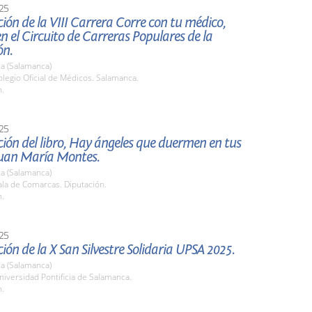
25
ión de la VIII Carrera Corre con tu médico,
en el Circuito de Carreras Populares de la
ón.
a (Salamanca)
legio Oficial de Médicos. Salamanca.
h.
25
ión del libro, Hay ángeles que duermen en tus
 Juan María Montes.
a (Salamanca)
la de Comarcas. Diputación.
h.
25
ión de la X San Silvestre Solidaria UPSA 2025.
a (Salamanca)
iversidad Pontificia de Salamanca.
h.