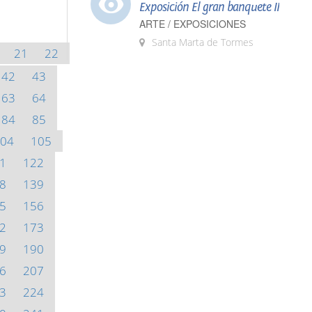
Exposición El gran banquete II
ARTE / EXPOSICIONES
Santa Marta de Tormes
21
22
42
43
63
64
84
85
04
105
1
122
8
139
5
156
2
173
9
190
6
207
3
224