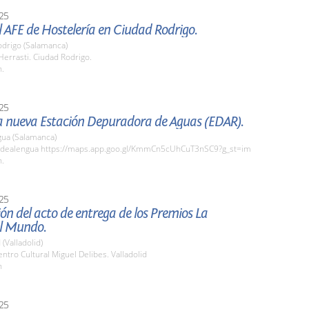
25
el AFE de Hostelería en Ciudad Rodrigo.
odrigo (Salamanca)
Herrasti. Ciudad Rodrigo.
h.
25
la nueva Estación Depuradora de Aguas (EDAR).
gua (Salamanca)
dealengua https://maps.app.goo.gl/KmmCn5cUhCuT3nSC9?g_st=im
h.
25
ón del acto de entrega de los Premios La
l Mundo.
 (Valladolid)
tro Cultural Miguel Delibes. Valladolid
h
25