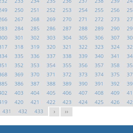
232
233
234
235
236
237
238
239
24
249
250
251
252
253
254
255
256
25
266
267
268
269
270
271
272
273
27
283
284
285
286
287
288
289
290
29
300
301
302
303
304
305
306
307
30
317
318
319
320
321
322
323
324
32
334
335
336
337
338
339
340
341
34
351
352
353
354
355
356
357
358
35
368
369
370
371
372
373
374
375
37
385
386
387
388
389
390
391
392
39
402
403
404
405
406
407
408
409
41
419
420
421
422
423
424
425
426
42
431
432
433
>
>>