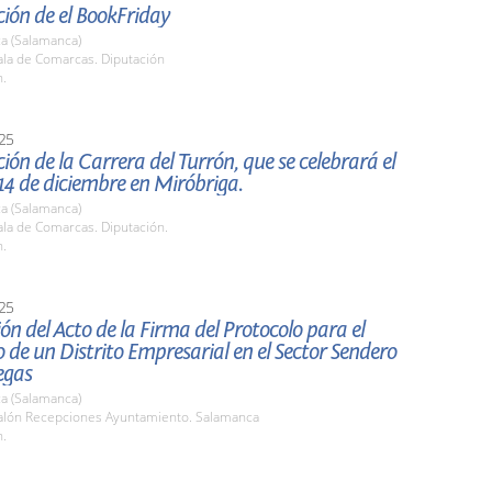
ión de el BookFriday
a (Salamanca)
la de Comarcas. Diputación
h.
25
ión de la Carrera del Turrón, que se celebrará el
14 de diciembre en Miróbriga.
a (Salamanca)
la de Comarcas. Diputación.
h.
25
ón del Acto de la Firma del Protocolo para el
o de un Distrito Empresarial en el Sector Sendero
egas
a (Salamanca)
lón Recepciones Ayuntamiento. Salamanca
h.