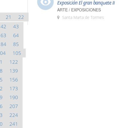
Exposición El gran banquete II
ARTE / EXPOSICIONES
21
22
Santa Marta de Tormes
42
43
63
64
84
85
04
105
1
122
8
139
5
156
2
173
9
190
6
207
3
224
0
241