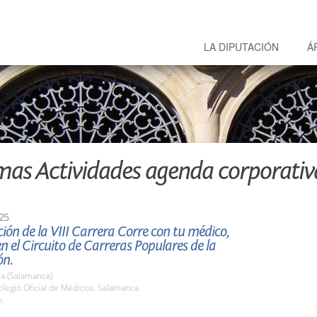
LA DIPUTACIÓN
Á
mas Actividades agenda corporativ
25
ión de la VIII Carrera Corre con tu médico,
en el Circuito de Carreras Populares de la
ón.
a (Salamanca)
legio Oficial de Médicos. Salamanca.
h.