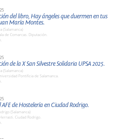
25
ión del libro, Hay ángeles que duermen en tus
 Juan María Montes.
a (Salamanca)
la de Comarcas. Diputación.
h.
25
ión de la X San Silvestre Solidaria UPSA 2025.
a (Salamanca)
iversidad Pontificia de Salamanca.
h.
25
el AFE de Hostelería en Ciudad Rodrigo.
odrigo (Salamanca)
Herrasti. Ciudad Rodrigo.
h.