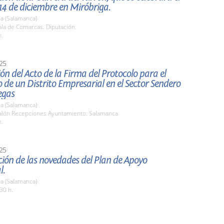
14 de diciembre en Miróbriga.
a (Salamanca)
la de Comarcas. Diputación.
h.
25
ón del Acto de la Firma del Protocolo para el
o de un Distrito Empresarial en el Sector Sendero
egas
a (Salamanca)
lón Recepciones Ayuntamiento. Salamanca
h.
25
ión de las novedades del Plan de Apoyo
l.
a (Salamanca)
30 h.