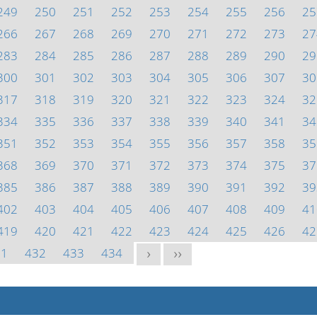
249
250
251
252
253
254
255
256
25
266
267
268
269
270
271
272
273
27
283
284
285
286
287
288
289
290
29
300
301
302
303
304
305
306
307
30
317
318
319
320
321
322
323
324
32
334
335
336
337
338
339
340
341
34
351
352
353
354
355
356
357
358
35
368
369
370
371
372
373
374
375
37
385
386
387
388
389
390
391
392
39
402
403
404
405
406
407
408
409
41
419
420
421
422
423
424
425
426
42
31
432
433
434
>
>>