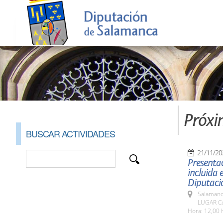
Próxi
BUSCAR ACTIVIDADES
21/11/20
Presentac
incluida 
Diputaci
Salamanc
LUGAR Co
Hora: 12,00 