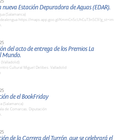
25
la nueva Estación Depuradora de Aguas (EDAR).
gua (Salamanca)
dealengua https://maps.app.goo.gl/KmmCn5cUhCuT3nSC9?g_st=im
h.
25
ón del acto de entrega de los Premios La
l Mundo.
 (Valladolid)
tro Cultural Miguel Delibes. Valladolid
h
25
ión de el BookFriday
a (Salamanca)
la de Comarcas. Diputación
h.
25
ión de la Carrera del Turrón, que se celebrará el