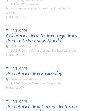
LUGAR Aldealengua
https://maps.app.goo.gl/KmmCn5cUhCuT3nSC9?
g_st=im
Hora: 10:00 h.
19/11/2025
Celebración del acto de entrega de los
Premios La Posada-El Mundo.
Valladolid (Valladolid)
LUGAR Centro Cultural Miguel Delibes. Valladolid
Hora: 19:00 h
19/11/2025
Presentación de el BookFriday
Salamanca (Salamanca)
LUGAR Sala de Comarcas. Diputación
Hora: 12:00 h.
19/11/2025
Presentación de la Carrera del Turrón,