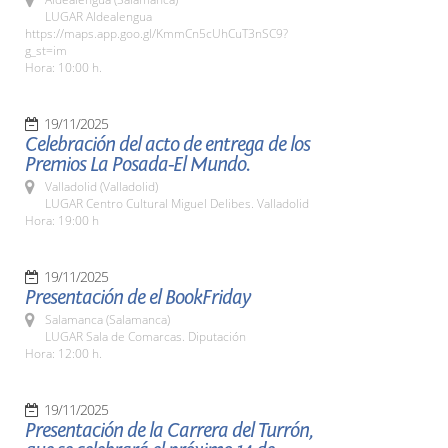
LUGAR Aldealengua
https://maps.app.goo.gl/KmmCn5cUhCuT3nSC9?
g_st=im
Hora: 10:00 h.
19/11/2025
Celebración del acto de entrega de los
Premios La Posada-El Mundo.
Valladolid (Valladolid)
LUGAR Centro Cultural Miguel Delibes. Valladolid
Hora: 19:00 h
19/11/2025
Presentación de el BookFriday
Salamanca (Salamanca)
LUGAR Sala de Comarcas. Diputación
Hora: 12:00 h.
19/11/2025
Presentación de la Carrera del Turrón,