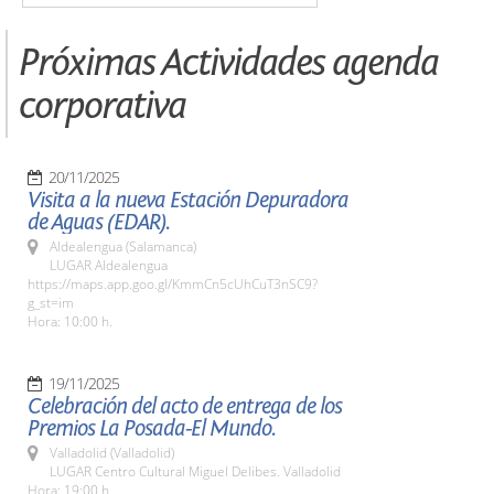
Próximas Actividades agenda
corporativa
20/11/2025
Visita a la nueva Estación Depuradora
de Aguas (EDAR).
Aldealengua (Salamanca)
LUGAR Aldealengua
https://maps.app.goo.gl/KmmCn5cUhCuT3nSC9?
g_st=im
Hora: 10:00 h.
19/11/2025
Celebración del acto de entrega de los
Premios La Posada-El Mundo.
Valladolid (Valladolid)
LUGAR Centro Cultural Miguel Delibes. Valladolid
Hora: 19:00 h