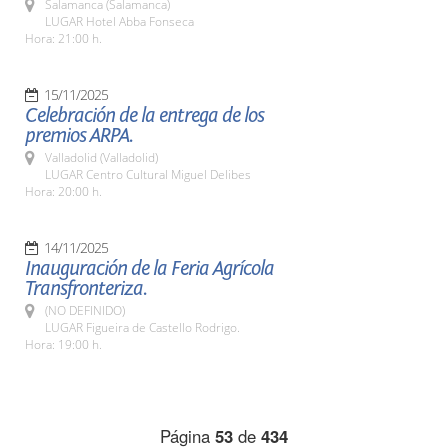
Salamanca (Salamanca)
LUGAR Hotel Abba Fonseca
Hora: 21:00 h.
15/11/2025
Celebración de la entrega de los
premios ARPA.
Valladolid (Valladolid)
LUGAR Centro Cultural Miguel Delibes
Hora: 20:00 h.
14/11/2025
Inauguración de la Feria Agrícola
Transfronteriza.
(NO DEFINIDO)
LUGAR Figueira de Castello Rodrigo.
Hora: 19:00 h.
Página
53
de
434