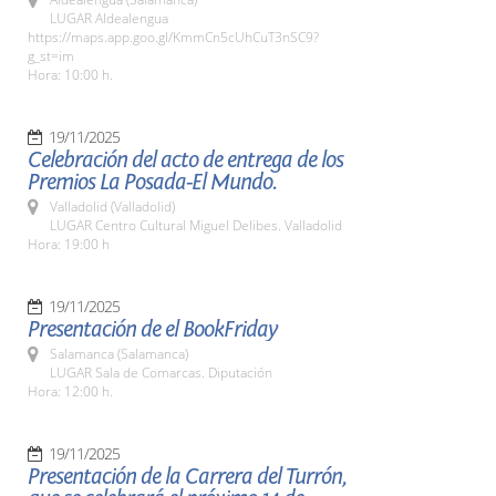
LUGAR Aldealengua
https://maps.app.goo.gl/KmmCn5cUhCuT3nSC9?
g_st=im
Hora: 10:00 h.
19/11/2025
Celebración del acto de entrega de los
Premios La Posada-El Mundo.
Valladolid (Valladolid)
LUGAR Centro Cultural Miguel Delibes. Valladolid
Hora: 19:00 h
19/11/2025
Presentación de el BookFriday
Salamanca (Salamanca)
LUGAR Sala de Comarcas. Diputación
Hora: 12:00 h.
19/11/2025
Presentación de la Carrera del Turrón,