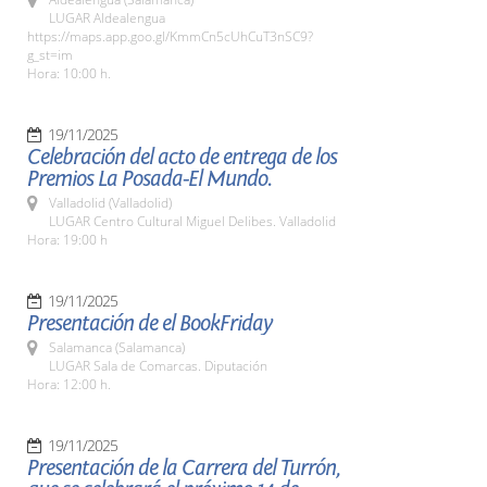
LUGAR Aldealengua
https://maps.app.goo.gl/KmmCn5cUhCuT3nSC9?
g_st=im
Hora: 10:00 h.
19/11/2025
Celebración del acto de entrega de los
Premios La Posada-El Mundo.
Valladolid (Valladolid)
LUGAR Centro Cultural Miguel Delibes. Valladolid
Hora: 19:00 h
19/11/2025
Presentación de el BookFriday
Salamanca (Salamanca)
LUGAR Sala de Comarcas. Diputación
Hora: 12:00 h.
19/11/2025
Presentación de la Carrera del Turrón,