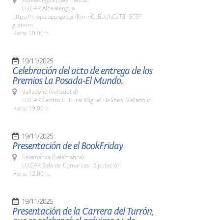
LUGAR Aldealengua
https://maps.app.goo.gl/KmmCn5cUhCuT3nSC9?
g_st=im
Hora: 10:00 h.
19/11/2025
Celebración del acto de entrega de los
Premios La Posada-El Mundo.
Valladolid (Valladolid)
LUGAR Centro Cultural Miguel Delibes. Valladolid
Hora: 19:00 h
19/11/2025
Presentación de el BookFriday
Salamanca (Salamanca)
LUGAR Sala de Comarcas. Diputación
Hora: 12:00 h.
19/11/2025
Presentación de la Carrera del Turrón,