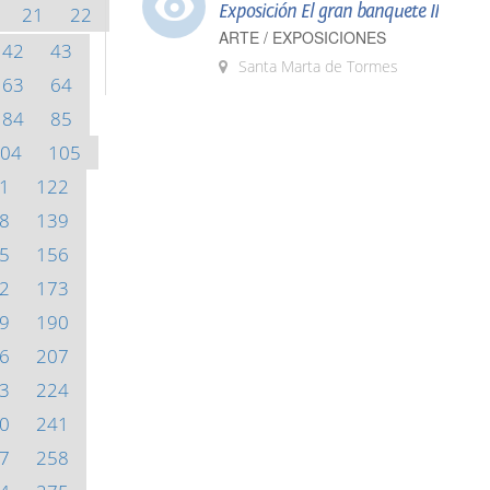
Exposición El gran banquete II
21
22
ARTE / EXPOSICIONES
42
43
Santa Marta de Tormes
63
64
84
85
04
105
1
122
8
139
5
156
2
173
9
190
6
207
3
224
0
241
7
258