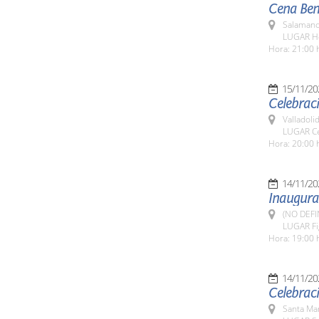
Cena Bené
Salamanc
LUGAR Ho
Hora: 21:00 
15/11/20
Celebraci
Valladolid
LUGAR Ce
Hora: 20:00 
14/11/20
Inaugurac
(NO DEFI
LUGAR Fig
Hora: 19:00 
14/11/20
Celebraci
Santa Ma