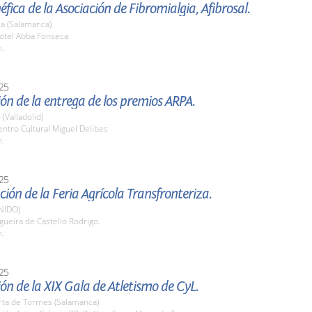
fica de la Asociación de Fibromialgia, Afibrosal.
a (Salamanca)
tel Abba Fonseca
h.
25
ón de la entrega de los premios ARPA.
 (Valladolid)
ntro Cultural Miguel Delibes
h.
25
ión de la Feria Agrícola Transfronteriza.
NIDO)
ueira de Castello Rodrigo.
h.
25
ón de la XIX Gala de Atletismo de CyL.
rta de Tormes (Salamanca)