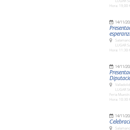
LUGAR Sa
Hora: 19,00 
14/11/20
Presentac
esperanza
Salamanc
LUGAR Sa
Hora: 11:30 
14/11/20
Presentac
Diputació
Valladolid
LUGAR St
Feria Muestra
Hora: 10:30 
14/11/20
Celebraci
Salamanc