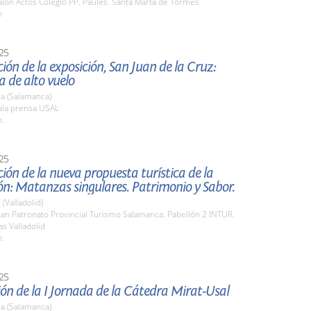
lón Actos Colegio PP. Paúles. Santa Marta de Tormes
h
25
ión de la exposición, San Juan de la Cruz:
 de alto vuelo
a (Salamanca)
la prensa USAL
h.
25
ión de la nueva propuesta turística de la
n: Matanzas singulares. Patrimonio y Sabor.
 (Valladolid)
an Patronato Provincial Turismo Salamanca. Pabellón 2 INTUR.
s Valladolid
h.
25
ón de la I Jornada de la Cátedra Mirat-Usal
a (Salamanca)