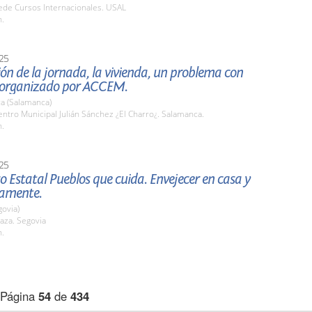
de Cursos Internacionales. USAL
h.
25
ón de la jornada, la vivienda, un problema con
, organizado por ACCEM.
a (Salamanca)
tro Municipal Julián Sánchez ¿El Charro¿. Salamanca.
h.
25
o Estatal Pueblos que cuida. Envejecer en casa y
namente.
govia)
aza. Segovia
h.
Página
54
de
434