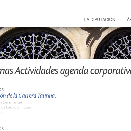
LA DIPUTACIÓN
Á
mas Actividades agenda corporativ
25
ón de la Carrera Taurina.
a (Salamanca)
nca Castro Enríquez
h.
25