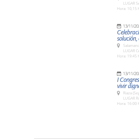
LUGAR Se
Hora: 10,15 
13/11/20
Celebraci
solución
Salamanc
LUGAR Cen
Hora: 19:45 
13/11/20
I Congres
vivir dig
Riaza (Se
LUGAR Ri
Hora: 16:00 