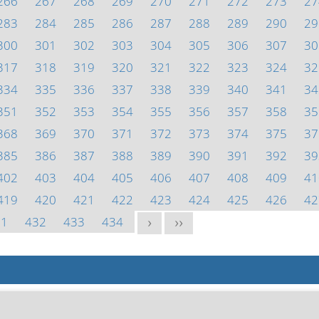
266
267
268
269
270
271
272
273
27
283
284
285
286
287
288
289
290
29
300
301
302
303
304
305
306
307
30
317
318
319
320
321
322
323
324
32
334
335
336
337
338
339
340
341
34
351
352
353
354
355
356
357
358
35
368
369
370
371
372
373
374
375
37
385
386
387
388
389
390
391
392
39
402
403
404
405
406
407
408
409
41
419
420
421
422
423
424
425
426
42
31
432
433
434
>
>>